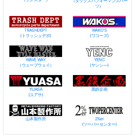
（タックスパフォーマンスパー
ツ）
TRASHDEPT
WAKO'S
(トラッシュデポ)
(ワコーズ)
WAVE WAY
YENC
（ウェーブウェイ）
(ヤンシ―)
YUASA
黒鉄企画
(ユアサ)
山本製作所
2%er
(ツーパーセンター)