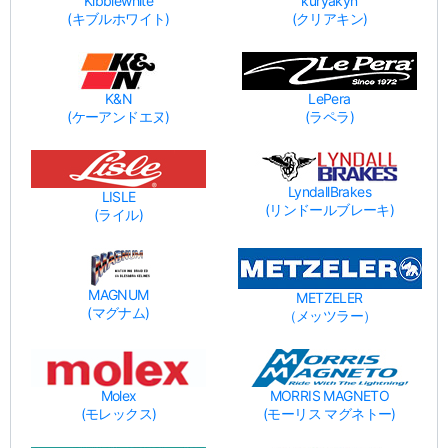
Kibblewhite
kuryakyn
(キブルホワイト)
(クリアキン)
K&N
LePera
(ケーアンドエヌ)
(ラペラ)
LyndallBrakes
LISLE
(リンドールブレーキ)
(ライル)
MAGNUM
METZELER
(マグナム)
（メッツラー）
Molex
MORRIS MAGNETO
(モレックス)
(モーリス マグネトー)