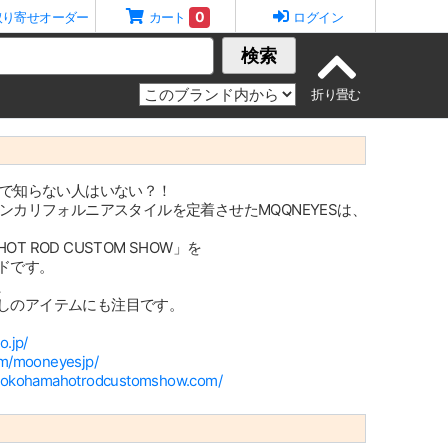
0
取り寄せオーダー
カート
ログイン
検索
界で知らない人はいない？！
ンカリフォルニアスタイルを定着させたMQQNEYESは、
ROD CUSTOM SHOW」を
ドです。
、
しのアイテムにも注目です。
.jp/
om/mooneyesjp/
/yokohamahotrodcustomshow.com/