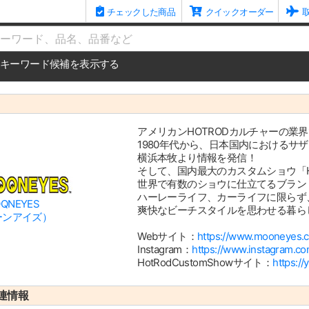
チェックした商品
クイックオーダー
me
キーワード候補を表示する
アメリカンHOTRODカルチャーの業
1980年代から、日本国内におけるサザ
横浜本牧より情報を発信！
そして、国内最大のカスタムショウ「HOT 
世界で有数のショウに仕立てるブラン
ハーレーライフ、カーライフに限らず
QNEYES
爽快なビーチスタイルを思わせる暮ら
ーンアイズ）
Webサイト：
https://www.mooneyes.co
Instagram：
https://www.instagram.c
HotRodCustomShowサイト：
https:/
連情報