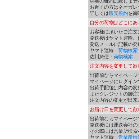
納期の確約は致しませ
お近くの方はネオガレ
詳しくは
販売規約
を御
自分の荷物はどこにあ
お客様に頂いたご注文
発送後はヤマト運輸、
発送メールに記載の発
ヤマト運輸：
荷物検索
佐川急便：
荷物検索
注文内容
を変更して欲
出荷前ならマイページ
マイページにログイン
出荷手配後は内容の変
またクレジットの御注
注文内容の変更が出来
お届け日を変更して欲
出荷前ならマイページ
発送後には運送会社の
その際には営業所検索
ヤマト運輸：
営業所検