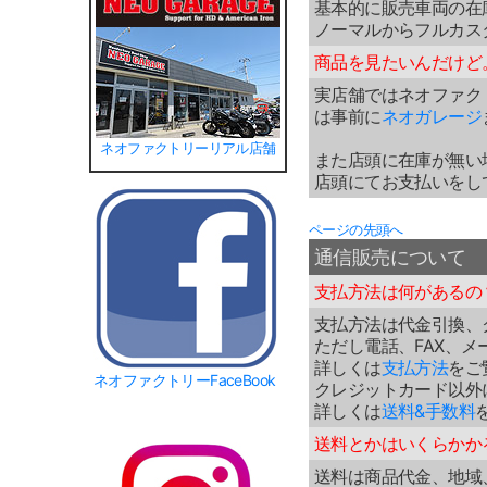
基本的に販売車両の在
ノーマルからフルカス
商品を見たいんだけど
実店舗ではネオファク
は事前に
ネオガレージ
ネオファクトリーリアル店舗
また店頭に在庫が無い
店頭にてお支払いをし
ページの先頭へ
通信販売について
支払方法は何があるの
支払方法は代金引換、
ただし電話、FAX、
詳しくは
支払方法
をご
ネオファクトリーFaceBook
クレジットカード以外
詳しくは
送料&手数料
送料とかはいくらかか
送料は商品代金、地域