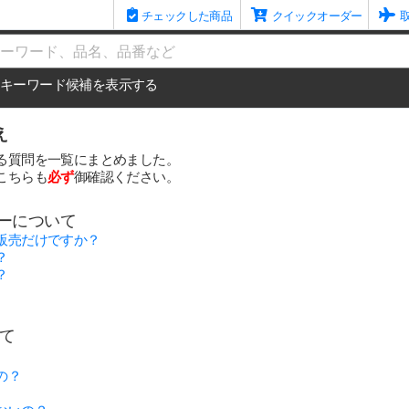
チェックした商品
クイックオーダー
me
キーワード候補を表示する
え
る質問を一覧にまとめました。
こちらも
必ず
御確認ください。
リーについて
販売だけですか？
？
？
いて
の？