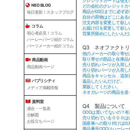
クレジットカードは使え
NEO BLOG
どの会社のクレジットカ
商品が00日までに必ず
毎日更新！スタッフブログ
自分の荷物はどこにある
注文内容を変更して欲し
コラム
お届け日を変更して欲し
初心者必見！コラム
営業所留めにしたいんだ
ハーレーパーツ紹介コラム
パーツメーカー紹介コラム
Q3 ネオファクト
他のメーカーの取り寄せ
取り寄せの部品と在庫品
商品動画
売り切れパーツが入荷し
商品動画ページ
売り切れパーツが入荷し
商品をキャンセル．追加
パブリシティ
返品したいんだけど。
業販してください。
メディア掲載情報
ネオガレージの商品を送
資料室
Q4 製品について
適合・一覧表
OOOは置いてないの？
分解図
売り切れている０００は
お役立ちページ
国産車への取り付けは出
商品番号OOOはハーレー