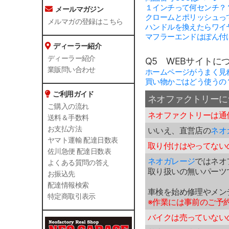
１インチって何センチ？
メールマガジン
クロームとポリッシュっ
メルマガの登録はこちら
ハンドルを換えたらワイ
マフラーエンドはぽん付
ディーラー紹介
ディーラー紹介
Q5 WEBサイトに
業販問い合わせ
ホームページがうまく見
買い物かごはどう使うの
ご利用ガイド
ネオファクトリーに
ご購入の流れ
ネオファクトリーは通
送料＆手数料
お支払方法
いいえ、直営店の
ネオ
ヤマト運輸 配達日数表
取り付けはやってない
佐川急便 配達日数表
ネオガレージ
ではネオ
よくある質問の答え
取り扱いの無いパーツ
お振込先
配達情報検索
車検を始め修理やメン
特定商取引表示
※作業には事前のご予
バイクは売っていない