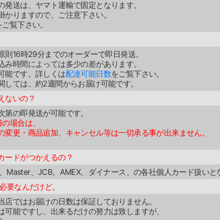
の発送は、ヤマト運輸で固定となります。
掛かりますので、ご注意下さい。
をご覧下さい。
原則16時29分までのオーダーで即日発送。
込み時間によっては多少の差があります。
可能です。詳しくは
配達可能日数
をご覧下さい。
関しては、約2週間からお届け可能です。
えないの？
次第の即発送が可能です。
済の場合は、
の変更・商品追加、キャンセル等は一切承る事が出来ません。
カードがつかえるの？
A、Master、JCB、AMEX、ダイナース、の各社個人カード扱い
ず必要なんだけど。
当店ではお届けの日数は保証しておりません。
は可能ですし、出来るだけの努力は致しますが、