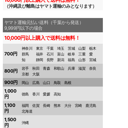
（沖縄
及び
離島はヤマト運輸のみとなります）
ヤマト運輸元払い送料（千葉から発送）
9,999円以下の場合
10,000円以上購入で送料は無料！
神奈川 東京 千葉 埼玉 茨城 山梨 栃木
700円
群馬 福井 石川 富山 岐阜 三重 愛
知 静岡 長野 新潟 福島 山形 宮城
岩手 秋田 青森 和歌山 兵庫 滋賀 奈良
800円
京都 大阪
900円
岡山 広島 山口 鳥取 島根
1,000
徳島 香川 愛媛 高知
円
1,100
福岡 佐賀 長崎 熊本 大分 宮崎 鹿児島
円
北海道
1,500
沖縄
円