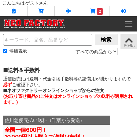
こんにちは ゲストさん
0
Name
検索
候補表示
■送料＆手数料
通信販売には送料・代金引換手数料等の諸費用が掛かりますので
必ず
ご確認下さい。
■ネオファクトリーオンラインショップからの注文
(お取り寄せ商品のご注文はオンラインショップの送料が適用され
ます。)
佐川急便元払い送料（千葉から発送）
全国一律600円！
10,000円以上購入で送料は無料！