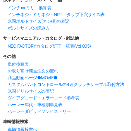
インチ⇔ミリ 換算表
インチネジ・ミリネジ・NPT タップ下穴サイズ表
米国ボルトサイズ(ネジ径)の表記
ボルトサイズの読み方
サービスマニュアル・カタログ・雑誌他
NEO FACTORYカタログ訂正一覧表(Vol.005)
その他
単位換算表
お取り寄せ商品注文の流れ
商品動画ページ●MOVIE●
カスタムハンドコントロールの4速クラッチケーブル取付方法
米国ドリルサイズの表記
ダイアグコード・エラーコード参考表
ハーレー年代・車種別早見表
ハーレーダビッドソンヒストリー
車輌情報検索
車輌情報検索へ