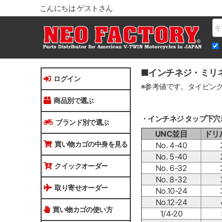
こんにちは ゲストさん
Na
■インチネジ・ミリ
ログイン
※参考値です。タイピン
商品別で選ぶ
・インチネジ タップ下穴
ブランド別で選ぶ
UNC並目
ドリ
買い物カゴの中身を見る
No. 4-40
No. 5-40
クイックオーダー
No. 6-32
No. 8-32
取り寄せオーダー
No.10-24
No.12-24
買い物カゴの使い方
1/4-20