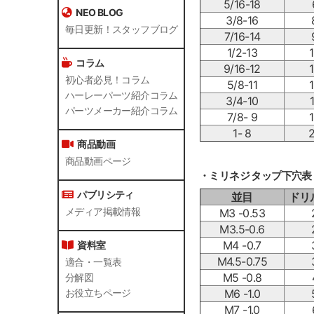
5/16-18
NEO BLOG
3/8-16
毎日更新！スタッフブログ
7/16-14
1/2-13
コラム
9/16-12
初心者必見！コラム
5/8-11
ハーレーパーツ紹介コラム
3/4-10
パーツメーカー紹介コラム
7/8- 9
1- 8
2
商品動画
商品動画ページ
・ミリネジ タップ下穴表
パブリシティ
並目
ドリ
メディア掲載情報
M3 -0.53
M3.5-0.6
M4 -0.7
資料室
M4.5-0.75
適合・一覧表
M5 -0.8
分解図
M6 -1.0
お役立ちページ
M7 -1.0