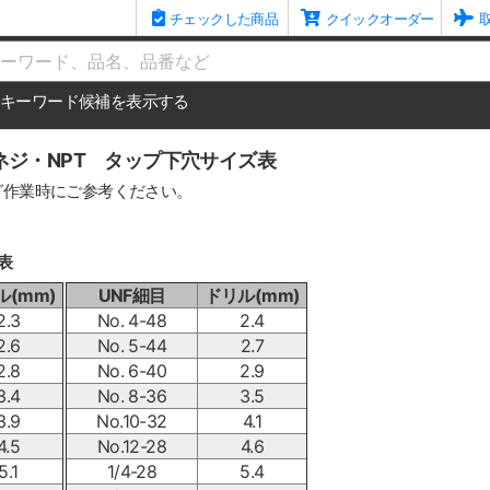
チェックした商品
クイックオーダー
me
キーワード候補を表示する
ネジ・NPT タップ下穴サイズ表
グ作業時にご参考ください。
表
ル(mm)
UNF細目
ドリル(mm)
2.3
No. 4-48
2.4
2.6
No. 5-44
2.7
2.8
No. 6-40
2.9
3.4
No. 8-36
3.5
3.9
No.10-32
4.1
4.5
No.12-28
4.6
5.1
1/4-28
5.4