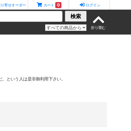
0
取り寄せオーダー
カート
ログイン
検索
だ。という人は是非御利用下さい。