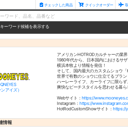
チェックした商品
クイックオーダー
me
キーワード候補を表示する
アメリカンHOTRODカルチャーの業
1980年代から、日本国内におけるサザ
横浜本牧より情報を発信！
そして、国内最大のカスタムショウ「HOT 
世界で有数のショウに仕立てるブラン
ハーレーライフ、カーライフに限らず
QNEYES
爽快なビーチスタイルを思わせる暮ら
ーンアイズ）
Webサイト：
https://www.mooneyes.co
Instagram：
https://www.instagram.c
HotRodCustomShowサイト：
https:/
連情報