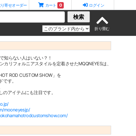
0
取り寄せオーダー
カート
ログイン
検索
界で知らない人はいない？！
ンカリフォルニアスタイルを定着させたMQQNEYESは、
ROD CUSTOM SHOW」を
ドです。
、
しのアイテムにも注目です。
.jp/
om/mooneyesjp/
/yokohamahotrodcustomshow.com/