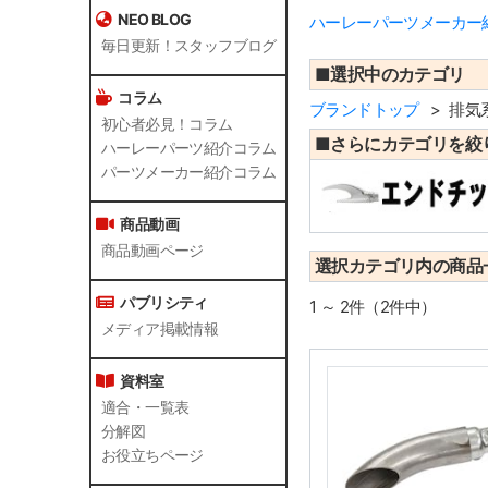
NEO BLOG
ハーレーパーツメーカー紹介
毎日更新！スタッフブログ
■選択中のカテゴリ
コラム
ブランドトップ
排気
初心者必見！コラム
■さらにカテゴリを絞
ハーレーパーツ紹介コラム
パーツメーカー紹介コラム
商品動画
商品動画ページ
選択カテゴリ内の商品
パブリシティ
1 ～ 2件（2件中）
メディア掲載情報
資料室
適合・一覧表
分解図
お役立ちページ