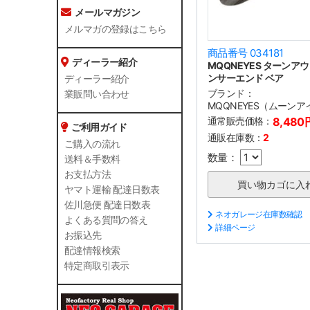
メールマガジン
メルマガの登録はこちら
商品番号 034181
ディーラー紹介
MQQNEYES ターンア
ンサーエンド ベア
ディーラー紹介
ブランド：
業販問い合わせ
MQQNEYES（ムーンア
通常販売価格：
8,480
ご利用ガイド
通販在庫数：
2
ご購入の流れ
数量：
送料＆手数料
お支払方法
ヤマト運輸 配達日数表
佐川急便 配達日数表
ネオガレージ在庫数確認
よくある質問の答え
詳細ページ
お振込先
配達情報検索
特定商取引表示