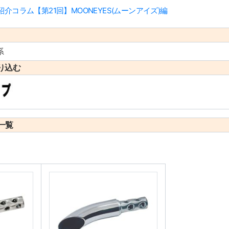
コラム【第21回】MOONEYES(ムーンアイズ)編
系
り込む
一覧