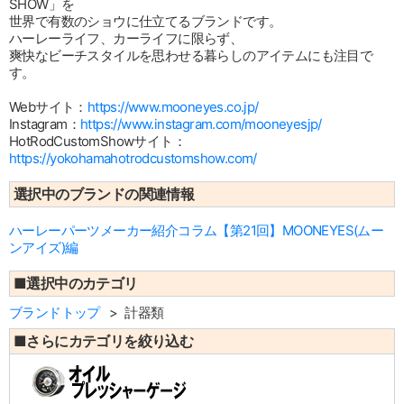
SHOW」を
世界で有数のショウに仕立てるブランドです。
ハーレーライフ、カーライフに限らず、
爽快なビーチスタイルを思わせる暮らしのアイテムにも注目で
す。
Webサイト：
https://www.mooneyes.co.jp/
Instagram：
https://www.instagram.com/mooneyesjp/
HotRodCustomShowサイト：
https://yokohamahotrodcustomshow.com/
選択中のブランドの関連情報
ハーレーパーツメーカー紹介コラム【第21回】MOONEYES(ムー
ンアイズ)編
■選択中のカテゴリ
ブランドトップ
計器類
■さらにカテゴリを絞り込む