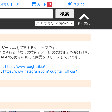
0
取り寄せオーダー
カート
ログイン
検索
レザー商品を展開するショップです。
界に誇れる『鞣しの技術』と『縫製の技術』を受け継ぎ、
IN JAPANの誇りをもって商品をリリースしています。
ト：
https://www.roughtail.jp/
m：
https://www.instagram.com/roughtail_official/