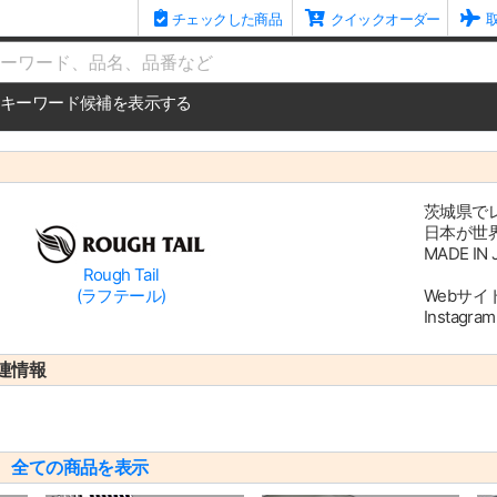
チェックした商品
クイックオーダー
me
キーワード候補を表示する
茨城県で
日本が世
MADE 
Rough Tail
(ラフテール)
Webサイ
Instagra
連情報
リ
全ての商品を表示