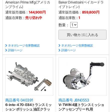
American Prime Mfg(アメリカ
Baker Drivetrain(ベイカードラ
ンプライム)
イブトレイン)
通常販売価格：
144,900円
通常販売価格：
859,800円
通販在庫数：
売り切れ中
通販在庫数：
1
数量：
ネオガレージ在庫数確認
ネオガレージ在庫数確認
詳細ページ
詳細ページ
商品番号 040391
商品番号 JBN0553
6-into-4 70-E84トランスミッ
V-TWIN 4速トランスミッショ
ション ポリッシュ 油圧クラッ
ンアッセンブリー FL用