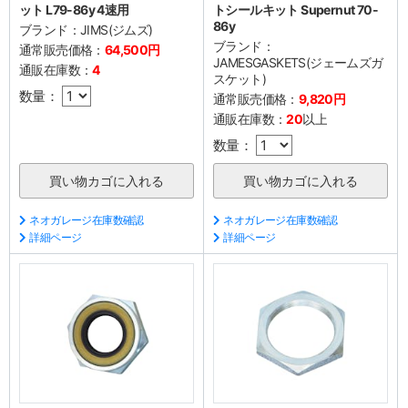
ット L79-86y 4速用
トシールキット Supernut 70-
86y
ブランド：
JIMS(ジムズ)
ブランド：
通常販売価格：
64,500円
JAMESGASKETS(ジェームズガ
通販在庫数：
4
スケット)
数量：
通常販売価格：
9,820円
通販在庫数：
20
以上
数量：
ネオガレージ在庫数確認
ネオガレージ在庫数確認
詳細ページ
詳細ページ