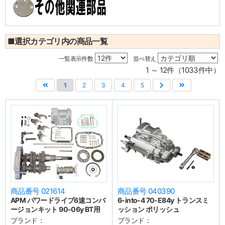
■選択カテゴリ内の商品一覧
一覧表示件数
並べ替え
1 ～ 12件（1033件中）
1
2
3
4
5
商品番号 021614
商品番号 040390
APM パワードライブ6速コンバ
6-into-4 70-E84y トランスミ
ージョンキット 90-06y BT用
ッション ポリッシュ
ブランド：
ブランド：