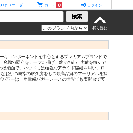
0
取り寄せオーダー
カート
ログイン
検索
祥のブレーキコンポーネントを中心とするプレミアムブランドで
う、究極の両立をテーマに掲げ、数々の走行実績を積んで
は機能面で、パッドには頑強なアラミド繊維を用い、ロ
量なおかつ屈指の耐久度をもつ最高品質のマテリアルを採
グパワーは、重量級バガーレースの世界でも表彰台で実