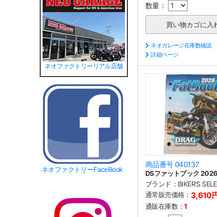
数量：
ネオガレージ在庫数確認
詳細ページ
ネオファクトリーリアル店舗
商品番号 040137
ネオファクトリーFaceBook
DSファットブック 202
ブランド：
BIKER'S SEL
通常販売価格：
3,610
通販在庫数：
1