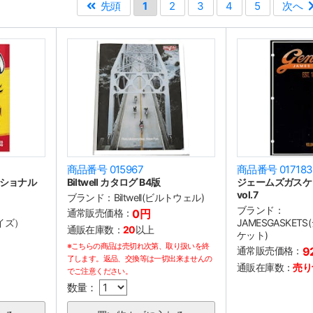
先頭
1
2
3
4
5
次へ
商品番号 015967
商品番号 017183
ナショナル
Biltwell カタログ B4版
ジェームズガスケ
vol.7
ブランド：
Biltwell(ビルトウェル)
ブランド：
通常販売価格：
0円
イズ）
JAMESGASKE
通販在庫数：
20
以上
ケット)
※こちらの商品は売切れ次第、取り扱いを終
通常販売価格：
9
了します。返品、交換等は一切出来ませんの
通販在庫数：
売り
でご注意ください。
数量：