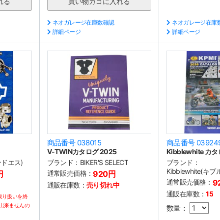
ネオガレージ在庫数確認
ネオガレージ在庫
詳細ページ
詳細ページ
商品番号 038015
商品番号 03924
V-TWINカタログ 2025
Kibblewhite カ
ンドエス)
ブランド：
BIKER'S SELECT
ブランド：
Kibblewhite(
円
通常販売価格：
920円
通常販売価格：
9
通販在庫数：
売り切れ中
通販在庫数：
15
取り扱いを終
出来ませんの
数量：