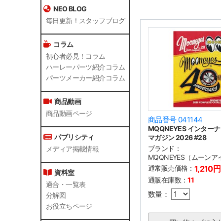
NEO BLOG
毎日更新！スタッフブログ
コラム
初心者必見！コラム
ハーレーパーツ紹介コラム
パーツメーカー紹介コラム
商品動画
商品動画ページ
商品番号 041144
MQQNEYES インター
パブリシティ
マガジン 2026 #28
ブランド：
メディア掲載情報
MQQNEYES（ムーンア
通常販売価格：
1,210円
資料室
通販在庫数：
11
適合・一覧表
数量：
分解図
お役立ちページ