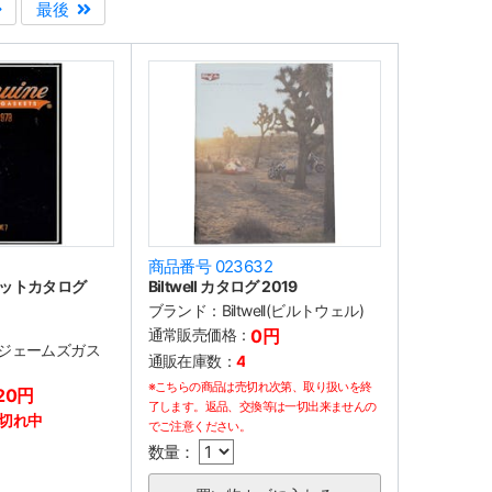
最後
商品番号 023632
ットカタログ
Biltwell カタログ 2019
ブランド：
Biltwell(ビルトウェル)
通常販売価格：
0円
TS(ジェームズガス
通販在庫数：
4
※こちらの商品は売切れ次第、取り扱いを終
20円
了します。返品、交換等は一切出来ませんの
切れ中
でご注意ください。
数量：