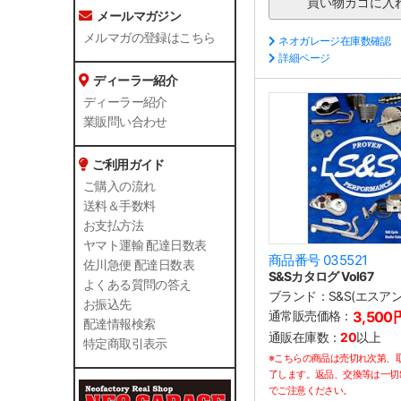
メールマガジン
メルマガの登録はこちら
ネオガレージ在庫数確認
詳細ページ
ディーラー紹介
ディーラー紹介
業販問い合わせ
ご利用ガイド
ご購入の流れ
送料＆手数料
お支払方法
ヤマト運輸 配達日数表
商品番号 035521
佐川急便 配達日数表
S&Sカタログ Vol67
よくある質問の答え
ブランド：
S&S(エスア
お振込先
通常販売価格：
3,500
配達情報検索
通販在庫数：
20
以上
特定商取引表示
※こちらの商品は売切れ次第、
了します。返品、交換等は一切
でご注意ください。