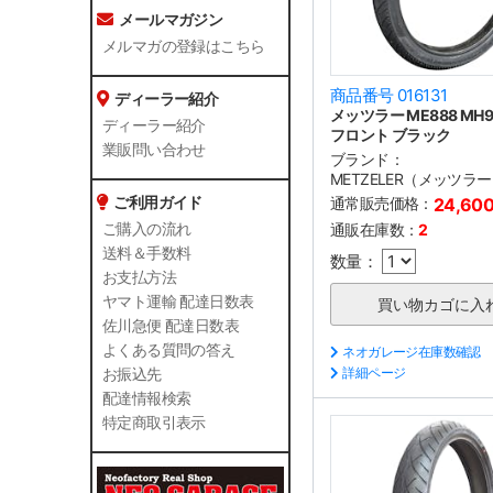
メールマガジン
メルマガの登録はこちら
商品番号 016131
ディーラー紹介
メッツラー ME888 MH90
ディーラー紹介
フロント ブラック
業販問い合わせ
ブランド：
METZELER（メッツラ
ご利用ガイド
通常販売価格：
24,60
通販在庫数：
2
ご購入の流れ
送料＆手数料
数量：
お支払方法
ヤマト運輸 配達日数表
佐川急便 配達日数表
よくある質問の答え
ネオガレージ在庫数確認
詳細ページ
お振込先
配達情報検索
特定商取引表示