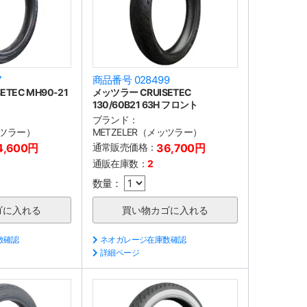
7
商品番号 028499
TEC MH90-21
メッツラー CRUISETEC
130/60B21 63H フロント
ブランド：
ッツラー）
METZELER（メッツラー）
4,600円
通常販売価格：
36,700円
通販在庫数：
2
数量：
数確認
ネオガレージ在庫数確認
詳細ページ