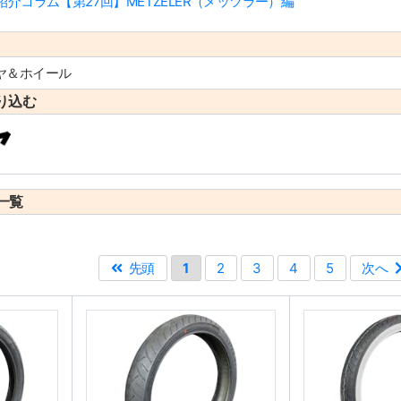
介コラム【第27回】METZELER（メッツラー）編
ヤ＆ホイール
り込む
一覧
先頭
1
2
3
4
5
次へ