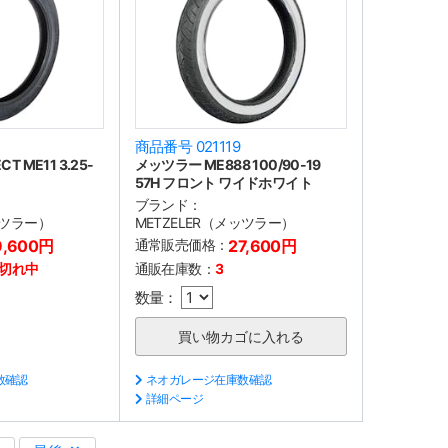
商品番号 021119
T ME11 3.25-
メッツラー ME888 100/90-19
57H フロント ワイドホワイト
ブランド：
ッツラー）
METZELER（メッツラー）
9,600円
通常販売価格：
27,600円
切れ中
通販在庫数：
3
数量：
数確認
ネオガレージ在庫数確認
詳細ページ