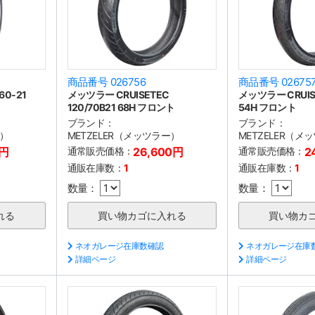
商品番号 026756
商品番号 02675
60-21
メッツラー CRUISETEC
メッツラー CRUISE
120/70B21 68H フロント
54H フロント
ブランド：
ブランド：
ー）
METZELER（メッツラー）
METZELER（メ
0円
通常販売価格：
26,600円
通常販売価格：
2
通販在庫数：
1
通販在庫数：
1
数量：
数量：
ネオガレージ在庫数確認
ネオガレージ在庫
詳細ページ
詳細ページ