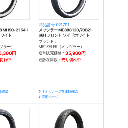
商品番号 021791
MH90-21 54H
メッツラー ME888 120/70B21
ホワイト
68H フロント ワイドホワイト
ブランド：
ッツラー）
METZELER（メッツラー）
0,300円
通常販売価格：
35,900円
切れ中
通販在庫数：
売り切れ中
数確認
ネオガレージ在庫数確認
詳細ページ