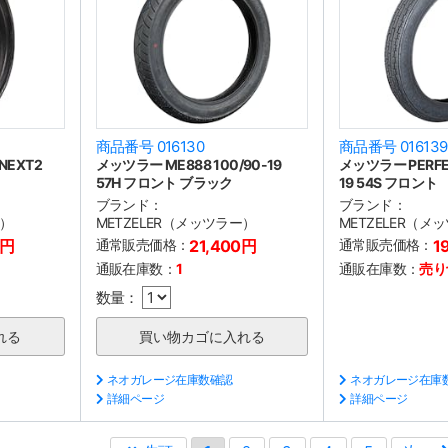
商品番号 016130
商品番号 016139
NEXT2
メッツラー ME888 100/90-19
メッツラー PERFEC
57H フロント ブラック
19 54S フロント
ブランド：
ブランド：
ー）
METZELER（メッツラー）
METZELER（メ
0円
通常販売価格：
21,400円
通常販売価格：
1
通販在庫数：
1
通販在庫数：
売り
数量：
ネオガレージ在庫数確認
ネオガレージ在庫
詳細ページ
詳細ページ