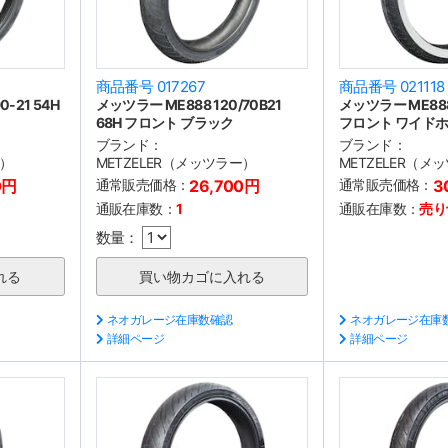
商品番号 017267
商品番号 021118
-21 54H
メッツラー ME888 120/70B21
メッツラー ME888 
68H フロント ブラック
フロント ワイド
ブランド：
ブランド：
ー）
METZELER（メッツラー）
METZELER（メ
0円
通常販売価格：
26,700円
通常販売価格：
3
通販在庫数：
1
通販在庫数：
売り
数量：
ネオガレージ在庫数確認
ネオガレージ在庫
詳細ページ
詳細ページ