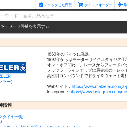
チェックした商品
クイックオーダー
me
キーワード候補を表示する
1863年のドイツに発足、
1892年からはモーターサイクルタイヤの
オン・オフ問わず、レースからフィードバ
メッツラーラインナップは最先端のトレッ
高性能コンパウンドでドライ＆ウェット走
ZELER
ツラー）
Webサイト：
https://www.metzeler.com/ja
Instagram：
https://www.instagram.com/me
連情報
クタイヤ一覧
覧