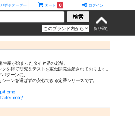
0
取り寄せオーダー
カート
ログイン
検索
工場生産が始まったタイヤ界の老舗。
ックを得て研究＆テストを重ね開発生産されております。
ドパターンに、
行シーンを選ばずの安心できる定番シリーズです。
-jp/home
tzelermoto/