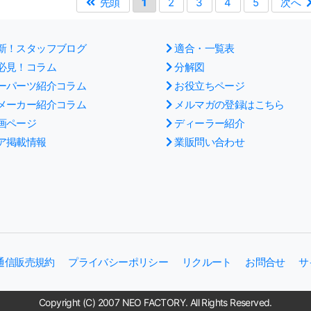
先頭
1
2
3
4
5
次へ
新！スタッフブログ
適合・一覧表
必見！コラム
分解図
ーパーツ紹介コラム
お役立ちページ
メーカー紹介コラム
メルマガの登録はこちら
画ページ
ディーラー紹介
ア掲載情報
業販問い合わせ
通信販売規約
プライバシーポリシー
リクルート
お問合せ
サ
Copyright (C) 2007 NEO FACTORY. All Rights Reserved.