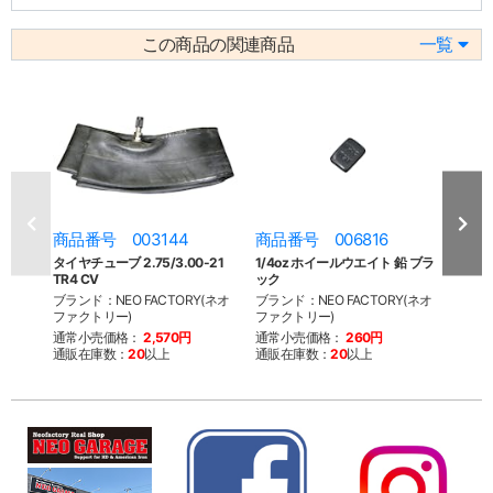
この商品の関連商品
一覧
商品番号 003144
商品番号 006816
商品
タイヤチューブ 2.75/3.00-21
1/4oz ホイールウエイト 鉛 ブラ
1/4
TR4 CV
ック
バー
ブランド：NEO FACTORY(ネオ
ブランド：NEO FACTORY(ネオ
ブラン
ファクトリー)
ファクトリー)
ファク
通常小売価格：
2,570円
通常小売価格：
260円
通常
通販在庫数：
20
以上
通販在庫数：
20
以上
通販