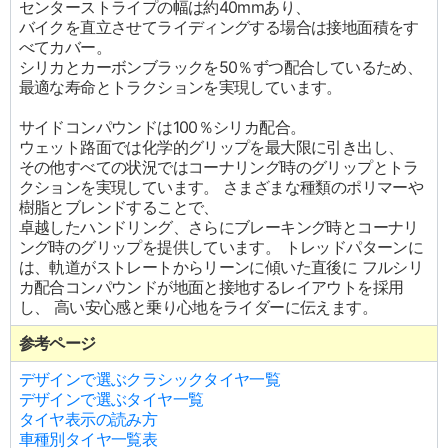
センターストライプの幅は約40mmあり、
バイクを直立させてライディングする場合は接地面積をす
べてカバー。
シリカとカーボンブラックを50％ずつ配合しているため、
最適な寿命とトラクションを実現しています。
サイドコンパウンドは100％シリカ配合。
ウェット路面では化学的グリップを最大限に引き出し、
その他すべての状況ではコーナリング時のグリップとトラ
クションを実現しています。 さまざまな種類のポリマーや
樹脂とブレンドすることで、
卓越したハンドリング、さらにブレーキング時とコーナリ
ング時のグリップを提供しています。 トレッドパターンに
は、軌道がストレートからリーンに傾いた直後に フルシリ
カ配合コンパウンドが地面と接地するレイアウトを採用
し、 高い安心感と乗り心地をライダーに伝えます。
参考ページ
デザインで選ぶクラシックタイヤ一覧
デザインで選ぶタイヤ一覧
タイヤ表示の読み方
車種別タイヤ一覧表