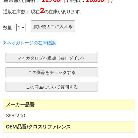
2
通販在庫数：
現在
の在庫があります。
数量：
ネオガレージの在庫確認
メーカー品番
3961200
OEM品番/クロスリファレンス
-