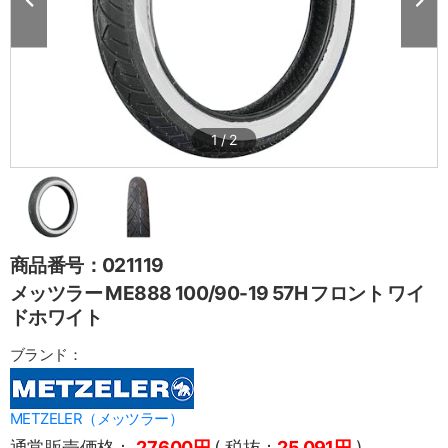
1
/
2
商品番号：021119
メッツラー ME888 100/90-19 57H フロント ワイ
ドホワイト
ブランド：
METZELER（メッツラー）
通常販売価格：
27,600円
( 税抜：
25,091円
)