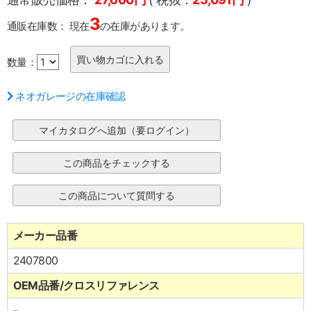
3
通販在庫数：
現在
の在庫があります。
数量：
ネオガレージの在庫確認
メーカー品番
2407800
OEM品番/クロスリファレンス
-