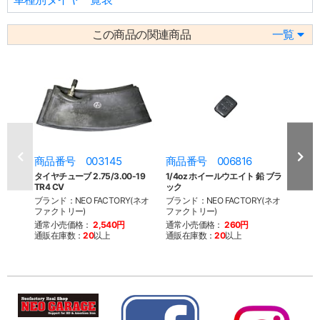
この商品の関連商品
一覧
商品番号 003145
商品番号 006816
商品
タイヤチューブ 2.75/3.00-19
1/4oz ホイールウエイト 鉛 ブラ
1/4
TR4 CV
ック
バー
ブランド：NEO FACTORY(ネオ
ブランド：NEO FACTORY(ネオ
ブラン
ファクトリー)
ファクトリー)
ファク
通常小売価格：
2,540円
通常小売価格：
260円
通常
通販在庫数：
20
以上
通販在庫数：
20
以上
通販