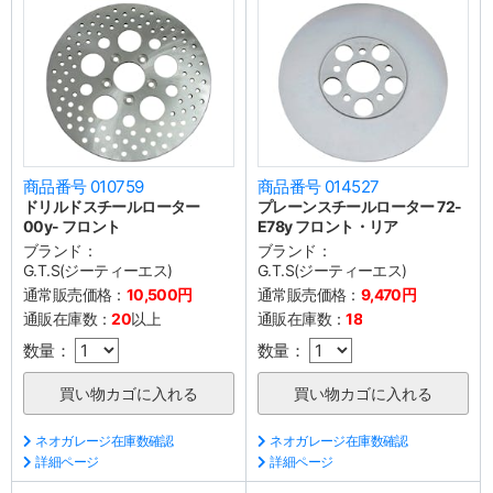
商品番号 010759
商品番号 014527
ドリルドスチールローター
プレーンスチールローター 72-
00y- フロント
E78y フロント・リア
ブランド：
ブランド：
G.T.S(ジーティーエス)
G.T.S(ジーティーエス)
通常販売価格：
10,500円
通常販売価格：
9,470円
通販在庫数：
20
以上
通販在庫数：
18
数量：
数量：
ネオガレージ在庫数確認
ネオガレージ在庫数確認
詳細ページ
詳細ページ