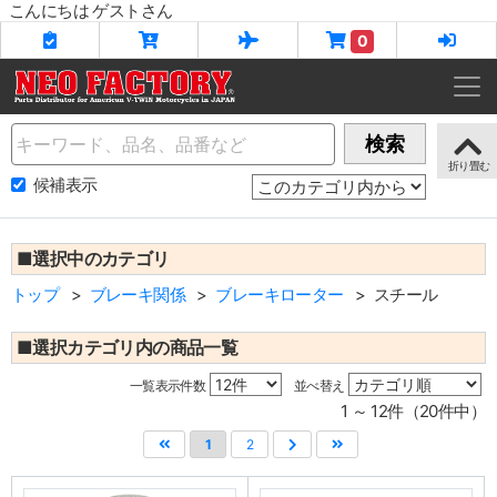
こんにちは ゲストさん
0
Name
検索
候補表示
■選択中のカテゴリ
トップ
ブレーキ関係
ブレーキローター
スチール
■選択カテゴリ内の商品一覧
一覧表示件数
並べ替え
1 ～ 12件（20件中）
1
2