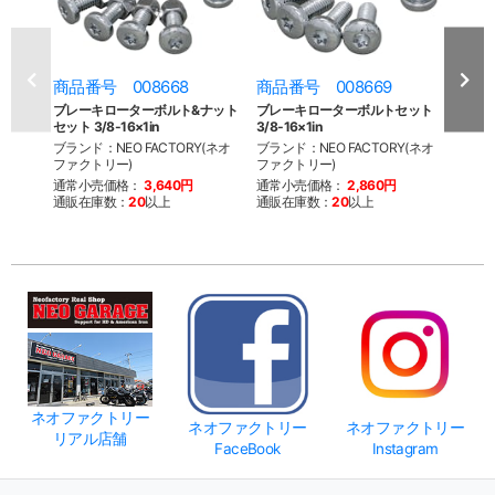
商品番号 008668
商品番号 008669
商品
ブレーキローターボルト&ナット
ブレーキローターボルトセット
フロ
セット 3/8-16×1in
3/8-16×1in
ト 73
スク
ブランド：NEO FACTORY(ネオ
ブランド：NEO FACTORY(ネオ
ファクトリー)
ファクトリー)
ブラン
ファク
通常小売価格：
3,640円
通常小売価格：
2,860円
通販在庫数：
20
以上
通販在庫数：
20
以上
通常
通販
ネオファクトリー
ネオファクトリー
ネオファクトリー
リアル店舗
FaceBook
Instagram