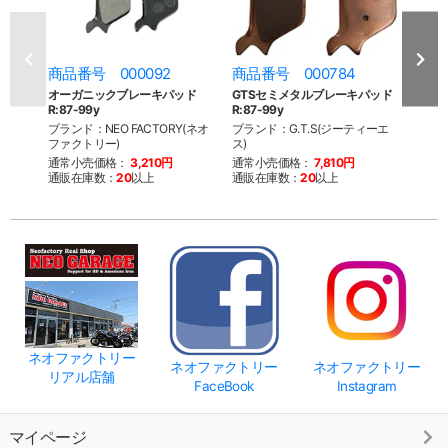
商品番号 000092
商品番号 000784
商品
オーガニックブレーキパッド
GTSセミメタルブレーキパッド
ブレ
R:87-99y
R:87-99y
セット 
ブランド：NEO FACTORY(ネオ
ブランド：G.T.S(ジーティーエ
ブラン
ファクトリー)
ス)
ファク
通常小売価格：
3,210円
通常小売価格：
7,810円
通常
通販在庫数：
20
以上
通販在庫数：
20
以上
通販
ネオファクトリー
ネオファクトリー
ネオファクトリー
リアル店舗
FaceBook
Instagram
マイページ