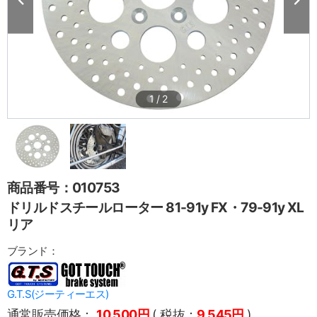
1
/
2
商品番号：010753
ドリルドスチールローター 81-91y FX・79-91y XL
リア
ブランド：
G.T.S(ジーティーエス)
通常販売価格：
10,500円
( 税抜：
9,545円
)