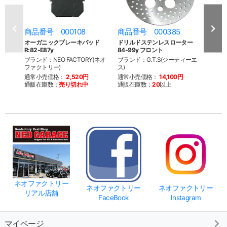
商品番号 000108
商品番号 000385
商品
オーガニックブレーキパッド
ドリルドステンレスローター
GTS
R:82-E87y
84-99y フロント
82-8
ブランド：NEO FACTORY(ネオ
ブランド：G.T.S(ジーティーエ
ブラン
ファクトリー)
ス)
ス)
通常小売価格：
2,520円
通常小売価格：
14,100円
通常
通販在庫数：
売り切れ中
通販在庫数：
20
以上
通販
ネオファクトリー
ネオファクトリー
ネオファクトリー
リアル店舗
FaceBook
Instagram
マイページ