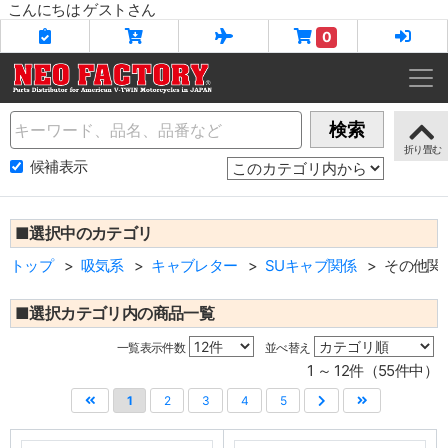
こんにちは ゲストさん
0
Name
検索
候補表示
■選択中のカテゴリ
トップ
吸気系
キャブレター
SUキャブ関係
その他関
■選択カテゴリ内の商品一覧
一覧表示件数
並べ替え
1 ～ 12件（55件中）
1
2
3
4
5