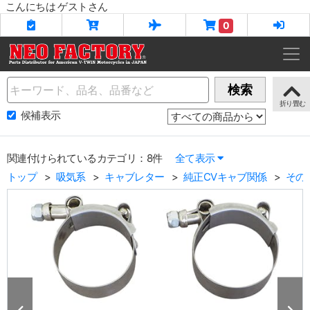
こんにちは ゲストさん
0
Name
検索
候補表示
関連付けられているカテゴリ：8件
全て表示
トップ
吸気系
キャブレター
純正CVキャブ関係
その