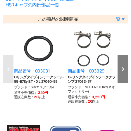
HSRキャブの内部部品一覧
この商品の関連商品
一覧
商品番号 003031
商品番号 003329
商品
Oリングタイプインテークシール
O-リングタイプインテーククラ
インテ
55-E78y BT・XL 27060-55
ンプ 27063-57
ニトリル
ブランド：SR(エスアール)
ブランド：NEO FACTORY(ネオ
ブラン
ファクトリー)
ェーム
通常小売価格：
240円
通販在庫数：
20
以上
通常小売価格：
3,220円
通常
通販在庫数：
20
以上
通販