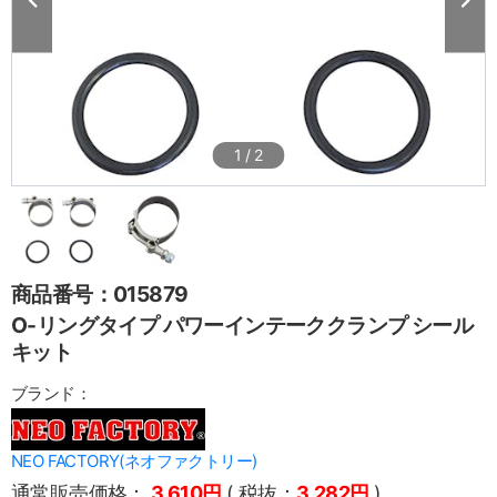
1
/
2
商品番号：015879
O-リングタイプ パワーインテーククランプ シール
キット
ブランド：
NEO FACTORY(ネオファクトリー)
通常販売価格：
3,610円
( 税抜：
3,282円
)