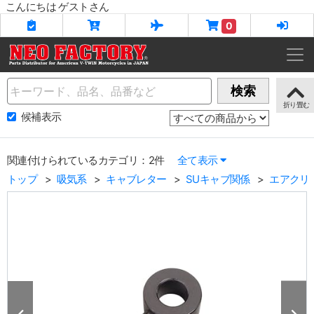
こんにちは ゲストさん
0
Name
検索
候補表示
関連付けられているカテゴリ：2件
全て表示
トップ
吸気系
キャブレター
SUキャブ関係
エアクリ