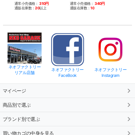
通常小売価格：
310円
通常小売価格：
340円
通常
通販在庫数：
20
以上
通販在庫数：
10
通販
ネオファクトリー
ネオファクトリー
ネオファクトリー
リアル店舗
FaceBook
Instagram
マイページ
商品別で選ぶ
ブランド別で選ぶ
買い物カゴの中身を見る