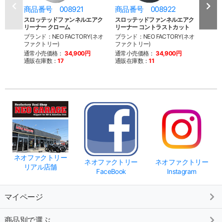
商品番号 008921
商品番号 008922
商品
スロッテッドファンネルエアク
スロッテッドファンネルエアク
CVキ
リーナー クローム
リーナー コントラストカット
プエ
ブランド：NEO FACTORY(ネオ
ブランド：NEO FACTORY(ネオ
ブラン
ファクトリー)
ファクトリー)
ファク
通常小売価格：
34,900円
通常小売価格：
34,900円
通常
通販在庫数：
17
通販在庫数：
11
通販
ネオファクトリー
ネオファクトリー
ネオファクトリー
リアル店舗
FaceBook
Instagram
マイページ
商品別で選ぶ