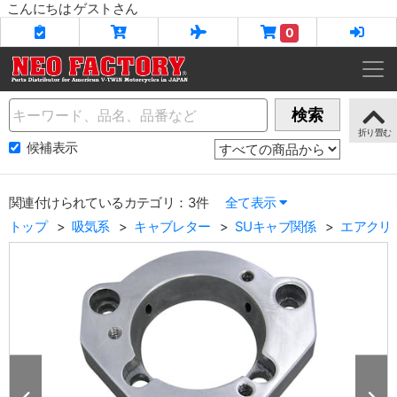
こんにちは ゲストさん
0
Name
検索
候補表示
関連付けられているカテゴリ：3件
全て表示
トップ
吸気系
キャブレター
SUキャブ関係
エアクリ