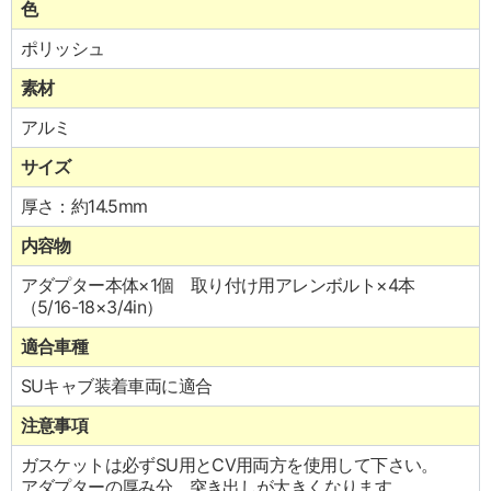
色
ポリッシュ
素材
アルミ
サイズ
厚さ：約14.5mm
内容物
アダプター本体×1個 取り付け用アレンボルト×4本
（5/16-18×3/4in）
適合車種
SUキャブ装着車両に適合
注意事項
ガスケットは必ずSU用とCV用両方を使用して下さい。
アダプターの厚み分、突き出しが大きくなります。