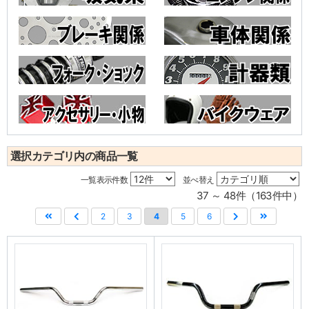
選択カテゴリ内の商品一覧
一覧表示件数
並べ替え
37 ～ 48件（163件中）
2
3
4
5
6