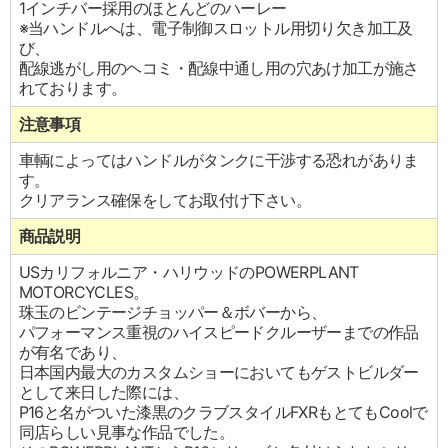
1インチバー採用のほとんどのハーレー
※当ハンドルへは、電子制御スロットル用切り欠き加工及
び、
配線逃がし用のヘコミ・配線中通し用の穴あけ加工が施さ
れております。
注意事項
車輌によってはハンドルがタンクに干渉する恐れがありま
す。
クリアランス確保をしてお取付け下さい。
商品説明
USカリフォルニア・ハリウッドのPOWERPLANT
MOTORCYCLES。
珠玉のビンテージチョッパー＆ボバーから、
パフォーマンス重視のハイスピードクルーザーまでの作品
が有名であり、
日本国内最大のカスタムショーにおいてもゲストビルダー
として来日した際には、
P16と名がついた漆黒のクラブスタイルFXRもとてもCoolで
同店らしい見事な作品でした。