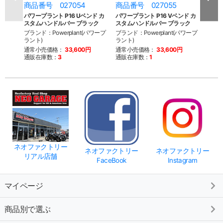
商品番号 027054
商品番号 027055
商品
パワープラント P16 Uベンド カ
パワープラント P16 Vベンド カ
パワー
スタムハンドルバー ブラック
スタムハンドルバー ブラック
スタ
ブランド：Powerplant(パワープ
ブランド：Powerplant(パワープ
ブラン
ラント)
ラント)
ラント
通常小売価格：
33,600円
通常小売価格：
33,600円
通常
通販在庫数：
3
通販在庫数：
1
通販
ネオファクトリー
ネオファクトリー
ネオファクトリー
リアル店舗
FaceBook
Instagram
マイページ
商品別で選ぶ