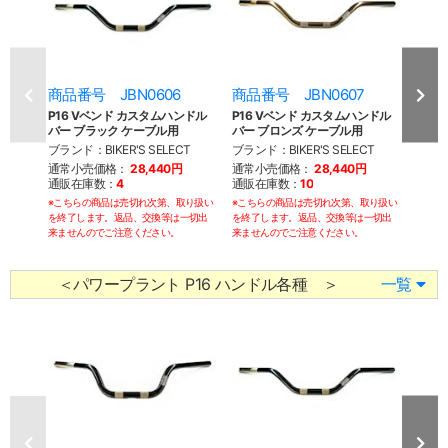
商品番号 JBN0606
商品番号 JBN0607
商品
P16 Vベンド カスタムハンドル
P16 Vベンド カスタムハンドル
P16
バー ブラック ケーブル用
バー ブロンズ ケーブル用
バー 
ブランド：BIKER'S SELECT
ブランド：BIKER'S SELECT
ブランド
通常小売価格：
28,440円
通常小売価格：
28,440円
通常
通販在庫数：
4
通販在庫数：
10
通販
※こちらの商品は売切れ次第、取り扱い
※こちらの商品は売切れ次第、取り扱い
※こち
を終了します。返品、交換等は一切出
を終了します。返品、交換等は一切出
を終了
来ませんのでご注意ください。
来ませんのでご注意ください。
来ませ
＜パワープラント P16 ハンドル各種 ＞
一覧