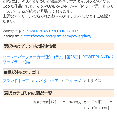
た際には、P16と名がついた漆黒のクラブスタイルFXRがとても
Coolな作品でした。そのPOWERPLANTから「P16」と題したシリ
ーズアイテムが続々と登場しております。
上質なマテリアルで造られた数々のアイテムをぜひともご確認く
ださい。
Webサイト：
POWERPLANT MOTORCYCLES
Instagram：
https://www.instagram.com/powerplant/
選択中のブランドの関連情報
ハーレーパーツメーカー紹介コラム【第26回】POWERPLANT(パ
ワープラント)編
■選択中のカテゴリ
ブランドトップ
バイクウェア
T-シャツ
Lサイズ
選択カテゴリ内の商品一覧
一覧表示件数
並べ替え
1 ～ 3件（3件中）