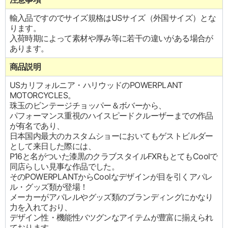
輸入品ですのでサイズ規格はUSサイズ（外国サイズ）とな
ります。
入荷時期によって素材や厚み等に若干の違いがある場合が
あります。
商品説明
USカリフォルニア・ハリウッドのPOWERPLANT
MOTORCYCLES。
珠玉のビンテージチョッパー＆ボバーから、
パフォーマンス重視のハイスピードクルーザーまでの作品
が有名であり、
日本国内最大のカスタムショーにおいてもゲストビルダー
として来日した際には、
P16と名がついた漆黒のクラブスタイルFXRもとてもCoolで
同店らしい見事な作品でした。
そのPOWERPLANTからCoolなデザインが目を引くアパレ
ル・グッズ類が登場！
メーカーがアパレルやグッズ類のブランディングにかなり
力を入れており、
デザイン性・機能性バツグンなアイテムが豊富に揃えられ
ております。