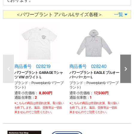
＜パワープラント アパレルLサイズ各種＞
一覧
商品番号 028219
商品番号 028240
商品
パワープラント GARAGE Tシャ
パワープラント EAGLE プルオー
パワ
ツ VW ホワイト L
バーパーカー L
クルズ
ブランド：Powerplant(パワープ
ブランド：Powerplant(パワープ
ブラン
ラント)
ラント)
ラント
通常小売価格：
8,800円
通常小売価格：
17,500円
通常
通販在庫数：
2
通販在庫数：
1
通販
※こちらの商品は売切れ次第、取り扱い
※こちらの商品は売切れ次第、取り扱い
※こち
を終了します。返品、交換等は一切出
を終了します。返品、交換等は一切出
を終了
来ませんのでご注意ください。
来ませんのでご注意ください。
来ませ