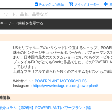
チェックした商品
クイックオーダー
me
キーワード候補を表示する
USカリフォルニアのハリウッドに位置するショップ、POWERPLA
珠玉のビンテージチョッパー＆ボバーから、パフォーマンス
あり、日本国内最大のカスタムショーにおいてもゲストビルダ
ブスタイルFXRがとてもCoolな作品でした。そのPOWERP
しております。
上質なマテリアルで造られた数々のアイテムをぜひともご確
Webサイト：
POWERPLANT MOTORCYCLES
Instagram：
https://www.instagram.com/powerplant/
連情報
コラム【第26回】POWERPLANT(パワープラント)編