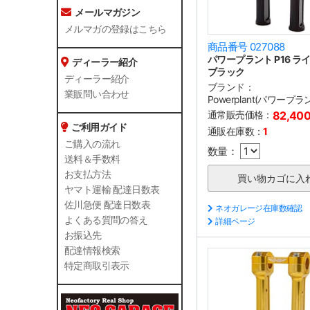
メールマガジン
メルマガの登録はこちら
商品番号 027088
パワープラント P16 ライ
ディーラー紹介
ブラック
ディーラー紹介
ブランド：
業販問い合わせ
Powerplant(パワープラ
通常販売価格：
82,40
ご利用ガイド
通販在庫数：
1
ご購入の流れ
数量：
送料＆手数料
お支払方法
ヤマト運輸 配達日数表
佐川急便 配達日数表
ネオガレージ在庫数確認
よくある質問の答え
詳細ページ
お振込先
配達情報検索
特定商取引表示