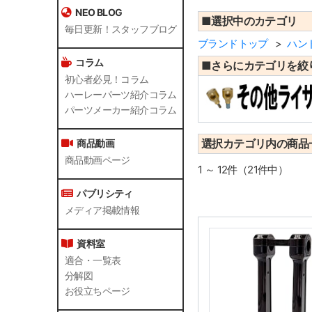
NEO BLOG
■選択中のカテゴリ
毎日更新！スタッフブログ
ブランドトップ
ハン
コラム
■さらにカテゴリを絞
初心者必見！コラム
ハーレーパーツ紹介コラム
パーツメーカー紹介コラム
選択カテゴリ内の商品
商品動画
商品動画ページ
1 ～ 12件（21件中）
パブリシティ
メディア掲載情報
資料室
適合・一覧表
分解図
お役立ちページ