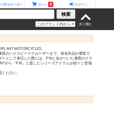
0
取り寄せオーダー
カート
ログイン
検索
NT MOTORCYCLES。
重視のハイスピードクルーザーまで、有名作品が豊富で
ーとして来日した際には、P16と名がついた漆黒のクラ
LANTから「P16」と題したシリーズアイテムが続々と登場
認ください。