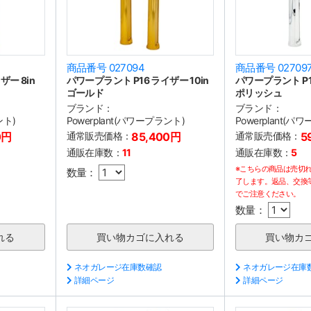
商品番号 027094
商品番号 02709
ザー 8in
パワープラント P16 ライザー 10in
パワープラント P16
ゴールド
ポリッシュ
ブランド：
ブランド：
ント)
Powerplant(パワープラント)
Powerplant(パ
0円
通常販売価格：
85,400円
通常販売価格：
5
通販在庫数：
11
通販在庫数：
5
※こちらの商品は売切
数量：
了します。返品、交換
でご注意ください。
数量：
ネオガレージ在庫数確認
ネオガレージ在庫
詳細ページ
詳細ページ