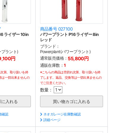
7
商品番号 027100
 ライザー 10in
パワープラント P16 ライザー 8in
レッド
ブランド：
ワープラント)
Powerplant(パワープラント)
9,100円
通常販売価格：
55,800円
通販在庫数：
1
れ次第、取り扱いを終
※こちらの商品は売切れ次第、取り扱いを終
等は一切出来ませんの
了します。返品、交換等は一切出来ませんの
でご注意ください。
数量：
数確認
ネオガレージ在庫数確認
詳細ページ