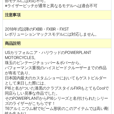
部モデルには対応不可。
※ライザーピッチが通常と異なるモデルへは適合不可
注意事項
2018年式以降のFXBB・FXBR・FXST
レボリューションマックスモデルには対応しません。
商品説明
USカリフォルニア・ハリウッドのPOWERPLANT
MOTORCYCLES。
珠玉のビンテージチョッパー＆ボバーから、
パフォーマンス重視のハイスピードクルーザーまでの作品
が有名であり、
日本国内最大のカスタムショーにおいてもゲストビルダー
として来日した際には、
P16と名がついた漆黒のクラブスタイルFXRもとてもCoolで
同店らしい見事な作品でした。
そのPOWERPLANTからP16シリーズと名付けられたシリー
ズのライザーがこちらです！
T6アルミニウム材でIビーム形状のこのアイテムでは高い剛
性を生みだし、