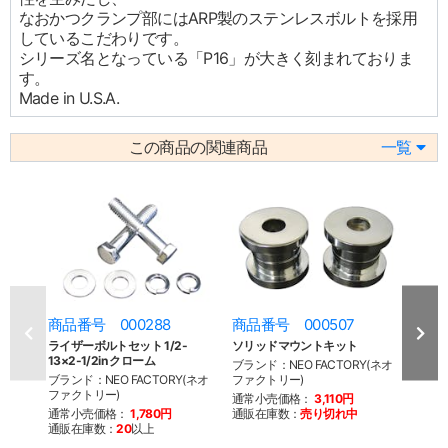
なおかつクランプ部にはARP製のステンレスボルトを採用
しているこだわりです。
シリーズ名となっている「P16」が大きく刻まれておりま
す。
Made in U.S.A.
この商品の関連商品
一覧
商品番号 000288
商品番号 000507
商品
ライザーボルトセット 1/2-
ソリッドマウントキット
フラ
13×2-1/2in クローム
ンパー
ブランド：NEO FACTORY(ネオ
ブランド：NEO FACTORY(ネオ
ファクトリー)
ブラン
ファクトリー)
ファク
通常小売価格：
3,110円
通常小売価格：
1,780円
通販在庫数：
売り切れ中
通常
通販在庫数：
20
以上
通販