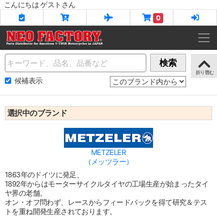
こんにちは ゲストさん
0
Name
検索
候補表示
選択中のブランド
METZELER
（メッツラー）
1863年のドイツに発足、
1892年からはモーターサイクルタイヤの工場生産が始まったタイ
ヤ界の老舗。
オン・オフ問わず、レースからフィードバックを得て研究＆テス
トを重ね開発生産されております。