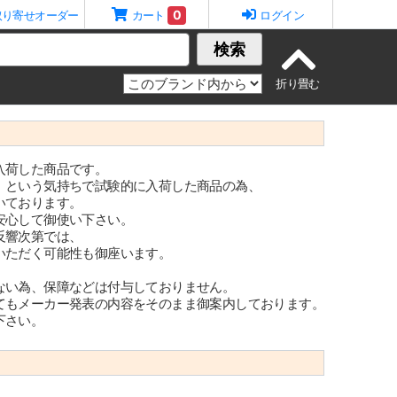
0
取り寄せオーダー
カート
ログイン
検索
入荷した商品です。
』という気持ちで試験的に入荷した商品の為、
いております。
安心して御使い下さい。
反響次第では、
いただく可能性も御座います。
ない為、保障などは付与しておりません。
てもメーカー発表の内容をそのまま御案内しております。
下さい。