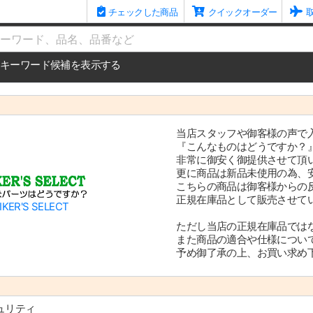
チェックした商品
クイックオーダー
me
キーワード候補を表示する
当店スタッフや御客様の声で
『こんなものはどうですか？
非常に御安く御提供させて頂
更に商品は新品未使用の為、
こちらの商品は御客様からの
正規在庫品として販売させて
IKER'S SELECT
ただし当店の正規在庫品では
また商品の適合や仕様につい
予め御了承の上、お買い求め
ュリティ