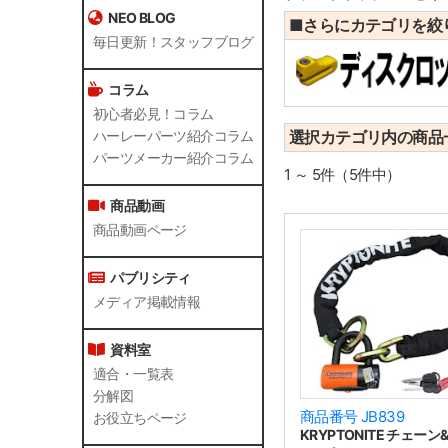
NEO BLOG
■さらにカテゴリを絞
毎日更新！スタッフブログ
コラム
初心者必見！コラム
選択カテゴリ内の商品
ハーレーパーツ紹介コラム
パーツメーカー紹介コラム
1 ～ 5件（5件中）
商品動画
商品動画ページ
パブリシティ
メディア掲載情報
資料室
適合・一覧表
分解図
商品番号 JB839
お役立ちページ
KRYPTONITE チェー