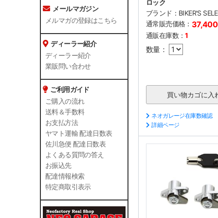
ロック
メールマガジン
ブランド：
BIKER'S SEL
メルマガの登録はこちら
通常販売価格：
37,40
通販在庫数：
1
ディーラー紹介
数量：
ディーラー紹介
業販問い合わせ
ご利用ガイド
ご購入の流れ
送料＆手数料
ネオガレージ在庫数確認
お支払方法
詳細ページ
ヤマト運輸 配達日数表
佐川急便 配達日数表
よくある質問の答え
お振込先
配達情報検索
特定商取引表示