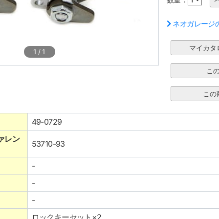
ネオガレージ
1
/
1
49-0729
ァレン
53710-93
-
-
-
ロックキーセット×2