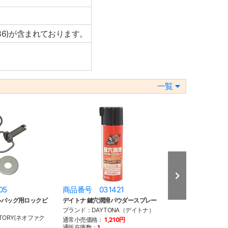
586)が含まれております。
一覧
05
商品番号 031421
商品番号 033
ドルバッグ用ロックピ
デイトナ 鍵穴潤滑パウダースプレー
95y- ツアラー
スクリューセット
ブランド：DAYTONA（デイトナ）
TORY(ネオファク
ブランド：NEO F
通常小売価格：
1,210円
トリー)
通販在庫数：
1