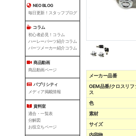
NEO BLOG
毎日更新！スタッフブログ
コラム
初心者必見！コラム
ハーレーパーツ紹介コラム
パーツメーカー紹介コラム
商品動画
商品動画ページ
メーカー品番
パブリシティ
OEM品番/クロスリフ
メディア掲載情報
ス
色
資料室
素材
適合・一覧表
分解図
サイズ
お役立ちページ
内容物