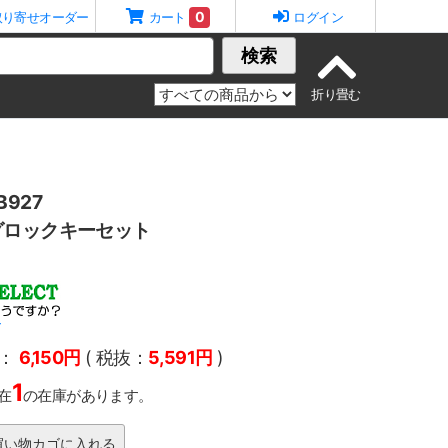
0
取り寄せオーダー
カート
ログイン
検索
927
グロックキーセット
T
：
6,150円
( 税抜：
5,591円
)
1
在
の在庫があります。