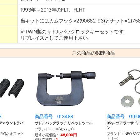
1993年～2013年のFLT、FLHT
当キットにはカムフック×2(90682-93)とナット×2(7
V-TWIN製のサドルバッグロックキーセットです。
リプレイスとしてご使用下さい。
この商品の関連商品
8
商品番号 013488
商品番号 0160
グマウントラバ
サドルバッグラッチ リベットツール
95y- ツアラーサ
ン
ブランド：JIMS(ジムズ)
ORY(ネオファク
ブランド：NEO FAC
通常小売価格：
48,000円
トリー)
通販在庫数：
1