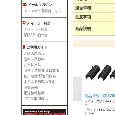
メールマガジン
適合車種
メルマガの登録はこちら
注意事項
ディーラー紹介
商品説明
ディーラー紹介
業販問い合わせ
ご利用ガイド
ご購入の流れ
送料＆手数料
お支払方法
ヤマト運輸 配達日数表
佐川急便 配達日数表
よくある質問の答え
お振込先
配達情報検索
商品番号 00376
特定商取引表示
ツアラー用サドルバッ
ー
ブランド：NEO FACT
トリー)