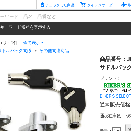
チェックした商品
クイックオーダー
me
キーワード候補を表示する
ゴリ：2件
全て表示
サドルバッグ関係
その他関連商品
商品番号：JB
サドルバッ
ブランド：
BIKER'S SELEC
通常販売価格
通販在庫数：
現
数量：