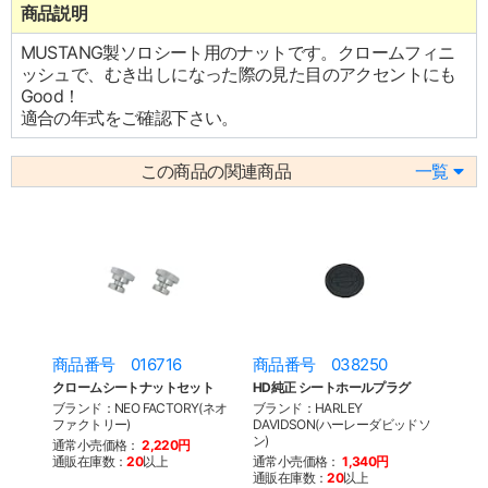
商品説明
MUSTANG製ソロシート用のナットです。クロームフィニ
ッシュで、むき出しになった際の見た目のアクセントにも
Good！
適合の年式をご確認下さい。
この商品の関連商品
一覧
商品番号 016716
商品番号 038250
クロームシートナットセット
HD純正 シートホールプラグ
ブランド：NEO FACTORY(ネオ
ブランド：HARLEY
ファクトリー)
DAVIDSON(ハーレーダビッドソ
ン)
通常小売価格：
2,220円
通販在庫数：
20
以上
通常小売価格：
1,340円
通販在庫数：
20
以上