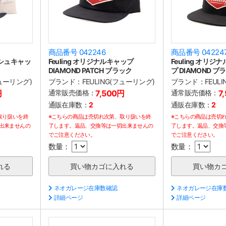
商品番号 042246
商品番号 04224
ッシュキャッ
Feuling オリジナルキャップ
Feuling オリ
DIAMOND PATCH ブラック
プ DIAMOND ブ
フューリング)
ブランド：
FEULING(フューリング)
ブランド：
FEUL
円
通常販売価格：
7,500円
通常販売価格：
7
通販在庫数：
2
通販在庫数：
2
取り扱いを終
※こちらの商品は売切れ次第、取り扱いを終
※こちらの商品は売切
出来ませんの
了します。返品、交換等は一切出来ませんの
了します。返品、交換
でご注意ください。
でご注意ください。
数量：
数量：
ネオガレージ在庫数確認
ネオガレージ在庫
詳細ページ
詳細ページ