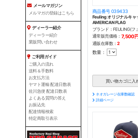
メールマガジン
商品番号 039433
メルマガの登録はこちら
Feuling オリジナルキ
AMERICAN FLAG
ディーラー紹介
ブランド：
FEULING(
ディーラー紹介
通常販売価格：
7,500
業販問い合わせ
通販在庫数：
2
数量：
ご利用ガイド
ご購入の流れ
送料＆手数料
お支払方法
ヤマト運輸 配達日数表
佐川急便 配達日数表
ネオガレージ在庫数確認
よくある質問の答え
詳細ページ
お振込先
配達情報検索
特定商取引表示