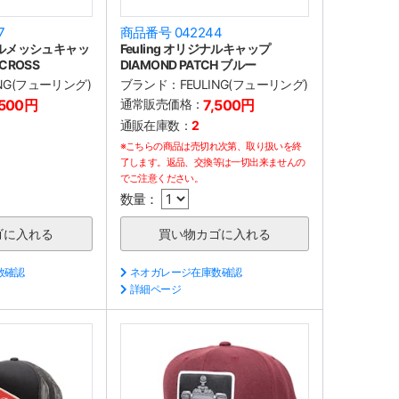
7
商品番号 042244
ジナルメッシュキャッ
Feuling オリジナルキャップ
 CROSS
DIAMOND PATCH ブルー
ING(フューリング)
ブランド：
FEULING(フューリング)
,500円
通常販売価格：
7,500円
通販在庫数：
2
※こちらの商品は売切れ次第、取り扱いを終
了します。返品、交換等は一切出来ませんの
でご注意ください。
数量：
数確認
ネオガレージ在庫数確認
詳細ページ