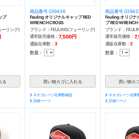
商品番号 039436
商品番号 03943
ャップ
Feuling オリジナルキャップ RED
Feuling オリ
WRENCH CROSS
プ RED WRENCH
フューリング)
ブランド：
FEULING(フューリング)
ブランド：
FEUL
円
通常販売価格：
7,500円
通常販売価格：
7
通販在庫数：
3
通販在庫数：
2
数量：
数量：
ネオガレージ在庫数確認
ネオガレージ在庫
詳細ページ
詳細ページ