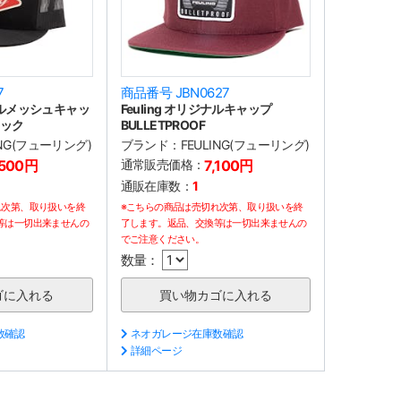
7
商品番号 JBN0627
ジナルメッシュキャッ
Feuling オリジナルキャップ
ラック
BULLETPROOF
ING(フューリング)
ブランド：
FEULING(フューリング)
,500円
通常販売価格：
7,100円
通販在庫数：
1
れ次第、取り扱いを終
※こちらの商品は売切れ次第、取り扱いを終
等は一切出来ませんの
了します。返品、交換等は一切出来ませんの
でご注意ください。
数量：
数確認
ネオガレージ在庫数確認
詳細ページ