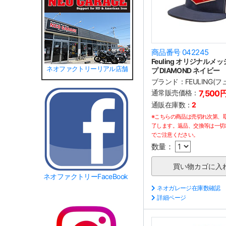
商品番号 042245
Feuling オリジナルメ
ネオファクトリーリアル店舗
プ DIAMOND ネイビー
ブランド：
FEULING(
通常販売価格：
7,500
通販在庫数：
2
※こちらの商品は売切れ次第、
了します。返品、交換等は一切
でご注意ください。
数量：
ネオファクトリーFaceBook
ネオガレージ在庫数確認
詳細ページ