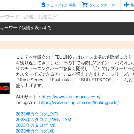
チェックした商品
クイックオーダー
me
キーワード候補を表示する
１９７４年設立の「FEULING」はレース出身の創業者によ
を繰り返してきました。その中でも特にVツインエンジンに
りのチューニングパーツを多く開発し、近年ではブリーザー
カスタマイズできるアイテムが増えてきました。シリーズごとに「Rea
「Race Series」「Fast Install」「BULLETPR
盛り上げます。
Webサイト：
https://www.feulingparts.com/
Instagram：
https://www.instagram.com/feulingparts/
2023年カタログ_EVO
2023年カタログ_TWIN CAM
2023年カタログ_M8
2023年カタログ_XL