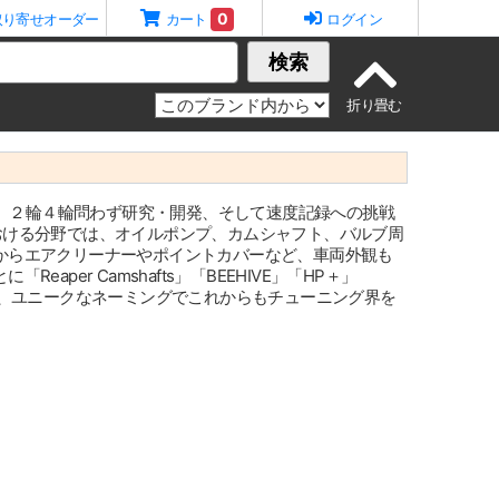
0
取り寄せオーダー
カート
ログイン
検索
り、２輪４輪問わず研究・開発、そして速度記録への挑戦
おける分野では、オイルポンプ、カムシャフト、バルブ周
からエアクリーナーやポイントカバーなど、車両外観も
per Camshafts」「BEEHIVE」「HP＋」
OOF」・・など、ユニークなネーミングでこれからもチューニング界を