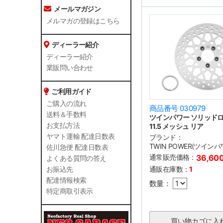
メールマガジン
メルマガの登録はこちら
ディーラー紹介
ディーラー紹介
業販問い合わせ
ご利用ガイド
ご購入の流れ
商品番号 030979
送料＆手数料
ツインパワー ソリッド
お支払方法
11.5 メッシュ リア
ヤマト運輸 配達日数表
ブランド：
TWIN POWER(ツインパ
佐川急便 配達日数表
通常販売価格：
36,60
よくある質問の答え
通販在庫数：
1
お振込先
配達情報検索
数量：
特定商取引表示