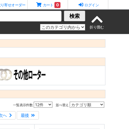
0
取り寄せオーダー
カート
ログイン
検索
一覧表示件数
並べ替え
次へ
最後