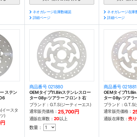
ネオガレージ在庫数確認
ネオガレージ在庫
詳細ページ
詳細ページ
商品番号 021880
商品番号 021881
ー ステン
OEMタイプ11.8inステンレスロー
OEMタイプ11.8
06
ター 08y-ツアラー フロント 右
ター 08y-ツアラ
ブランド：
G.T.S(ジーティーエス)
ブランド：
G.T.
arts(イースタ
通常販売価格：
25,700円
通常販売価格：
2
ツ)
通販在庫数：
20
以上
通販在庫数：
売り
0円
数量：