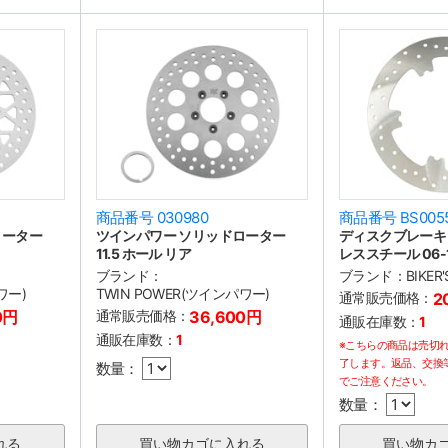
商品番号 030980
商品番号 BS005
ローター
ツインパワー ソリッドローター
ディスクブレーキ
11.5 ホール リア
レススチール 06-1
ブランド：
ブランド：
BIKER
ワー)
TWIN POWER(ツインパワー)
通常販売価格：
2
0円
通常販売価格：
36,600円
通販在庫数：
1
通販在庫数：
1
※こちらの商品は売切
了します。返品、交換
数量：
でご注意ください。
数量：