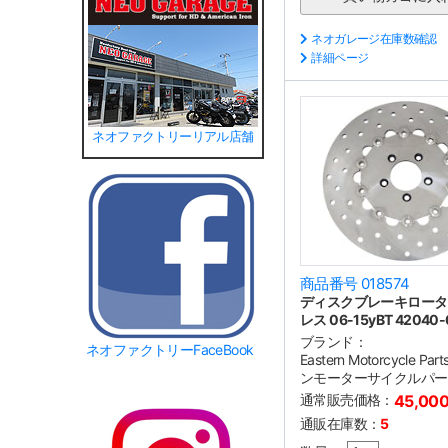
ネオガレージ在庫数確認
詳細ページ
ネオファクトリーリアル店舗
商品番号 018574
ディスクブレーキロータ
レス 06-15yBT 42040-
ブランド：
ネオファクトリーFaceBook
Eastern Motorcycle P
ンモーターサイクルパー
通常販売価格：
45,00
通販在庫数：
5