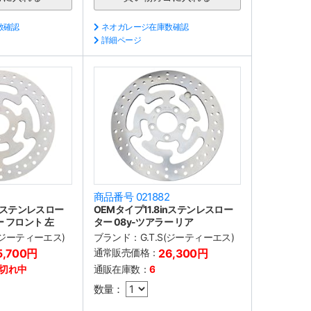
数確認
ネオガレージ在庫数確認
詳細ページ
商品番号 021882
inステンレスロー
OEMタイプ11.8inステンレスロー
ー フロント 左
ター 08y-ツアラー リア
S(ジーティーエス)
ブランド：
G.T.S(ジーティーエス)
5,700円
通常販売価格：
26,300円
切れ中
通販在庫数：
6
数量：