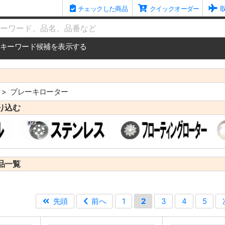
チェックした商品
クイックオーダー
me
キーワード候補を表示する
ブレーキローター
り込む
品一覧
先頭
前へ
1
2
3
4
5