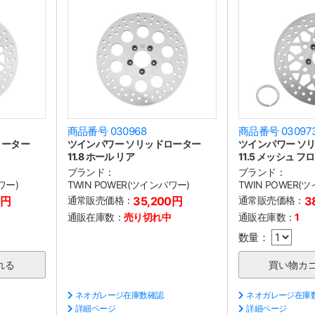
商品番号 030968
商品番号 03097
ローター
ツインパワー ソリッドローター
ツインパワー ソ
11.8 ホール リア
11.5 メッシュ フ
ブランド：
ブランド：
ワー)
TWIN POWER(ツインパワー)
TWIN POWER(
0円
通常販売価格：
35,200円
通常販売価格：
3
通販在庫数：
売り切れ中
通販在庫数：
1
数量：
ネオガレージ在庫数確認
ネオガレージ在庫
詳細ページ
詳細ページ