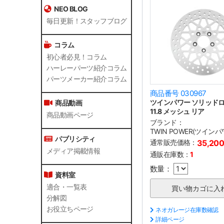
NEO BLOG
毎日更新！スタッフブログ
コラム
初心者必見！コラム
ハーレーパーツ紹介コラム
パーツメーカー紹介コラム
商品番号 030967
ツインパワー ソリッド
商品動画
11.8 メッシュ リア
商品動画ページ
ブランド：
TWIN POWER(ツインパ
パブリシティ
通常販売価格：
35,20
メディア掲載情報
通販在庫数：
1
数量：
資料室
適合・一覧表
分解図
お役立ちページ
ネオガレージ在庫数確認
詳細ページ