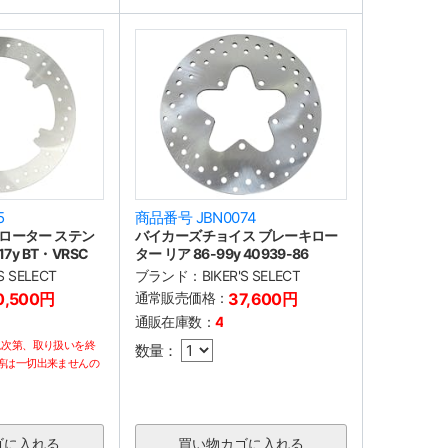
5
商品番号 JBN0074
ローター ステン
バイカーズチョイス ブレーキロー
7y BT・VRSC
ター リア 86-99y 40939-86
'S SELECT
ブランド：
BIKER'S SELECT
0,500円
通常販売価格：
37,600円
通販在庫数：
4
れ次第、取り扱いを終
数量：
等は一切出来ませんの