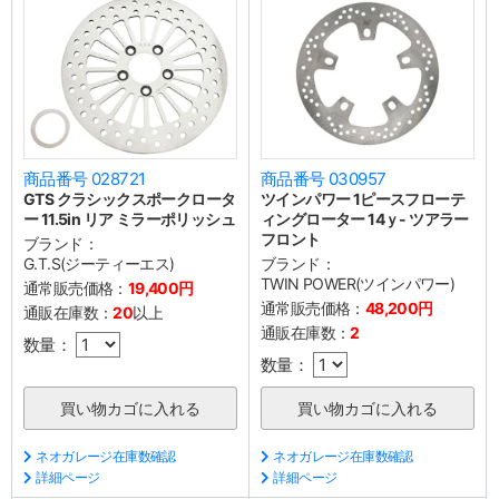
商品番号 028721
商品番号 030957
GTS クラシックスポークロータ
ツインパワー 1ピースフローテ
ー 11.5in リア ミラーポリッシュ
ィングローター 14ｙ- ツアラー
フロント
ブランド：
G.T.S(ジーティーエス)
ブランド：
TWIN POWER(ツインパワー)
通常販売価格：
19,400円
通常販売価格：
48,200円
通販在庫数：
20
以上
通販在庫数：
2
数量：
数量：
ネオガレージ在庫数確認
ネオガレージ在庫数確認
詳細ページ
詳細ページ