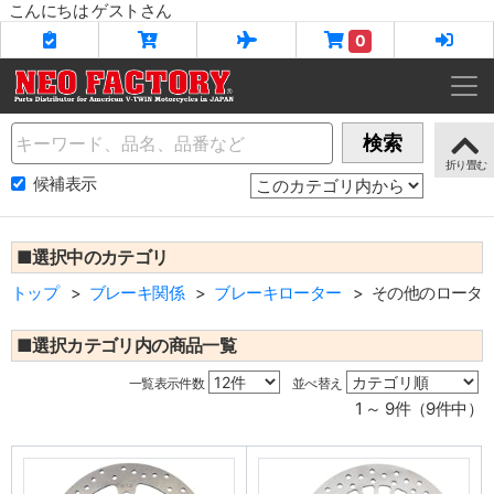
こんにちは ゲストさん
0
Name
検索
候補表示
■選択中のカテゴリ
トップ
ブレーキ関係
ブレーキローター
その他のロータ
■選択カテゴリ内の商品一覧
一覧表示件数
並べ替え
1 ～ 9件（9件中）