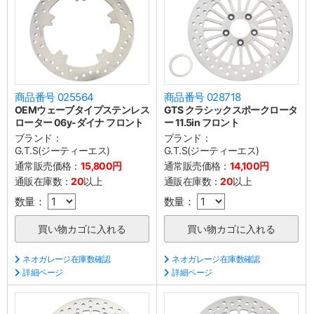
商品番号 025564
商品番号 028718
OEMウェーブタイプステンレス
GTS クラシックスポークロータ
ローター 06y-ダイナ フロント
ー 11.5in フロント
ブランド：
ブランド：
G.T.S(ジーティーエス)
G.T.S(ジーティーエス)
通常販売価格：
15,800円
通常販売価格：
14,100円
通販在庫数：
20
以上
通販在庫数：
20
以上
数量：
数量：
ネオガレージ在庫数確認
ネオガレージ在庫数確認
詳細ページ
詳細ページ