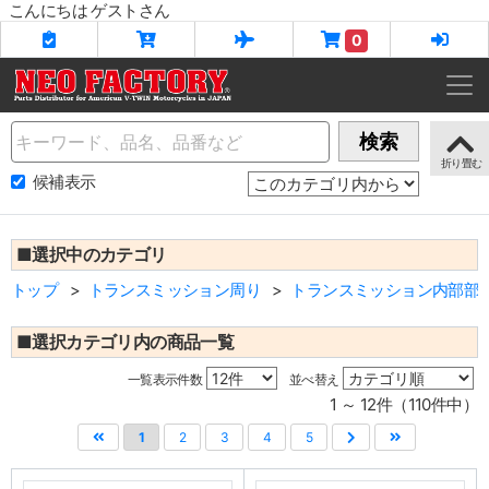
こんにちは ゲストさん
0
Name
検索
候補表示
■選択中のカテゴリ
トップ
トランスミッション周り
トランスミッション内部部
■選択カテゴリ内の商品一覧
一覧表示件数
並べ替え
1 ～ 12件（110件中）
1
2
3
4
5