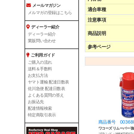
メールマガジン
適合車種
メルマガの登録はこちら
注意事項
ディーラー紹介
商品説明
ディーラー紹介
業販問い合わせ
参考ページ
ご利用ガイド
ご購入の流れ
送料＆手数料
お支払方法
ヤマト運輸 配達日数表
佐川急便 配達日数表
よくある質問の答え
お振込先
配達情報検索
特定商取引表示
商品番号 00368
ワコーズ リムーバー 
ブランド：WAKO'S(ワ