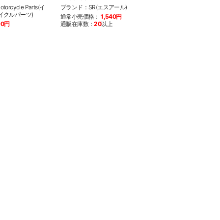
orcycle Parts(イ
ブランド：SR(エスアール)
イクルパーツ)
通常小売価格：
1,540円
90円
通販在庫数：
20
以上