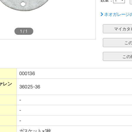
ネオガレージ
1
/
1
000136
ァレン
36025-36
-
-
-
ガスケット×1枚