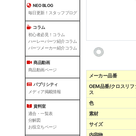
NEO BLOG
毎日更新！スタッフブログ
コラム
初心者必見！コラム
ハーレーパーツ紹介コラム
パーツメーカー紹介コラム
商品動画
商品動画ページ
メーカー品番
パブリシティ
OEM品番/クロスリフ
メディア掲載情報
ス
色
資料室
素材
適合・一覧表
分解図
サイズ
お役立ちページ
内容物