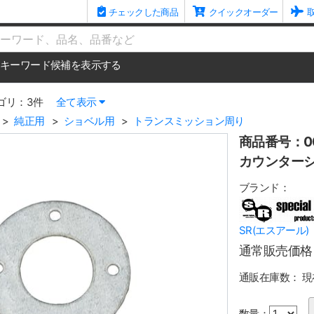
チェックした商品
クイックオーダー
me
キーワード候補を表示する
ゴリ：3件
全て表示
純正用
ショベル用
トランスミッション周り
商品番号：00
カウンターシ
ブランド：
SR(エスアール)
通常販売価格
通販在庫数：
現
数量：