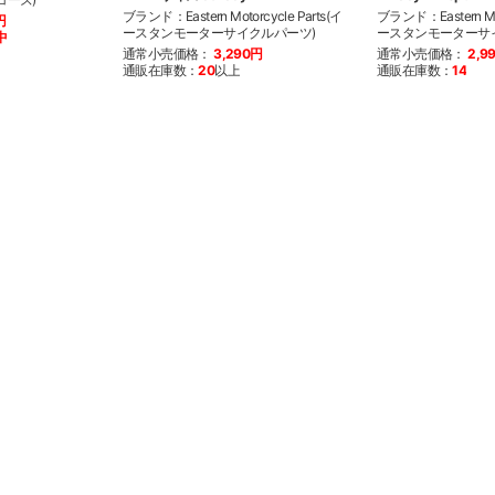
ブランド：Eastern Motorcycle Parts(イ
ブランド：Eastern Mot
円
ースタンモーターサイクルパーツ)
ースタンモーターサ
中
通常小売価格：
3,290円
通常小売価格：
2,9
通販在庫数：
20
以上
通販在庫数：
14