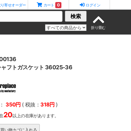
0
取り寄せオーダー
カート
ログイン
検索
0136
ャフトガスケット 36025-36
：
350円
( 税抜：
318円
)
20
在
以上の在庫があります。