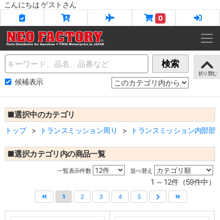
こんにちは ゲストさん
0
Name
検索
候補表示
■選択中のカテゴリ
トップ
トランスミッション周り
トランスミッション内部部
■選択カテゴリ内の商品一覧
一覧表示件数
並べ替え
1 ～ 12件（59件中）
1
2
3
4
5