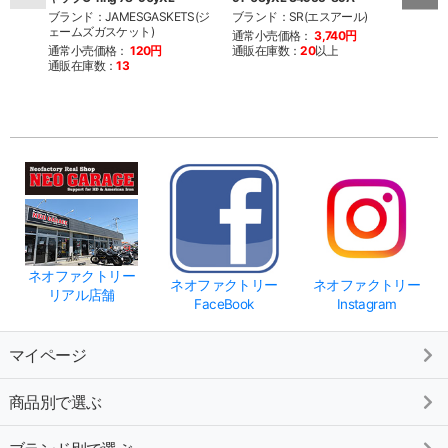
ブランド：JAMESGASKETS(ジ
ブランド：SR(エスアール)
ブラン
ェームズガスケット)
ファク
通常小売価格：
3,740円
通常小売価格：
120円
通販在庫数：
20
以上
通常
通販在庫数：
13
通販
ネオファクトリー
ネオファクトリー
ネオファクトリー
リアル店舗
FaceBook
Instagram
マイページ
商品別で選ぶ