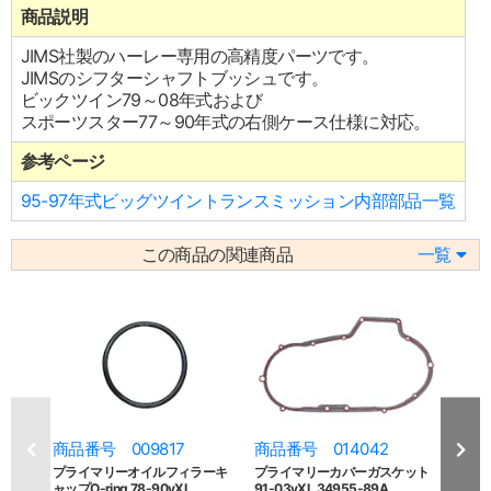
商品説明
JIMS社製のハーレー専用の高精度パーツです。
JIMSのシフターシャフトブッシュです。
ビックツイン79～08年式および
スポーツスター77～90年式の右側ケース仕様に対応。
参考ページ
95-97年式ビッグツイントランスミッション内部部品一覧
この商品の関連商品
一覧
商品番号 009817
商品番号 014042
商品
プライマリーオイルフィラーキ
プライマリーカバーガスケット
アウタ
ャップO-ring 78-90yXL
91-03yXL 34955-89A
XL用