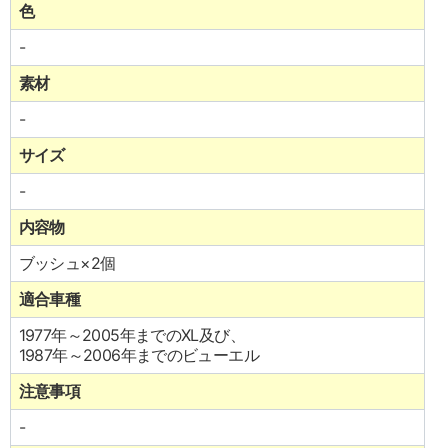
色
-
素材
-
サイズ
-
内容物
ブッシュ×2個
適合車種
1977年～2005年までのXL及び、
1987年～2006年までのビューエル
注意事項
-