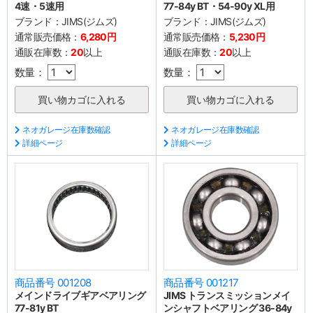
4速・5速用
77-84y BT・54-90y XL用
ブランド：
JIMS(ジムズ)
ブランド：
JIMS(ジムズ)
通常販売価格：
6,280円
通常販売価格：
5,230円
通販在庫数：
20
以上
通販在庫数：
20
以上
数量：
数量：
ネオガレージ在庫数確認
ネオガレージ在庫数確認
詳細ページ
詳細ページ
商品番号 001208
商品番号 001217
メインドライブギアベアリング
JIMS トランスミッションメイ
77-81y BT
ンシャフトベアリング 36-84y