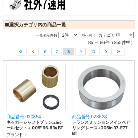
■選択カテゴリ内の商品一覧
一覧表示件数
並べ替え
85 ～ 96件（855件中）
6
7
8
9
10
商品番号 020854
商品番号 023628
キッカーシャフトブッシュ&シ
トランスミッションメインベア
ールセット +.005" 66-83y BT
リング レース+005in 37-E77
BT
ブランド：