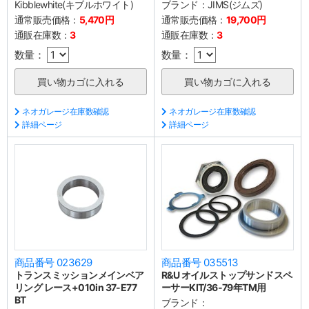
Kibblewhite(キブルホワイト)
ブランド：
JIMS(ジムズ)
通常販売価格：
5,470円
通常販売価格：
19,700円
通販在庫数：
3
通販在庫数：
3
数量：
数量：
ネオガレージ在庫数確認
ネオガレージ在庫数確認
詳細ページ
詳細ページ
商品番号 023629
商品番号 035513
トランスミッションメインベア
R&U オイルストップサンドスペ
リング レース+010in 37-E77
ーサーKIT/36-79年TM用
BT
ブランド：