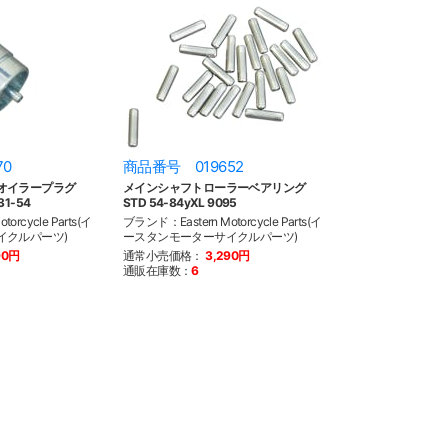
70
商品番号 019652
オイラープラグ
メインシャフトローラーベアリング
31-54
STD 54-84yXL 9095
orcycle Parts(イ
ブランド：Eastern Motorcycle Parts(イ
イクルパーツ)
ースタンモーターサイクルパーツ)
90円
通常小売価格：
3,290円
通販在庫数：
6