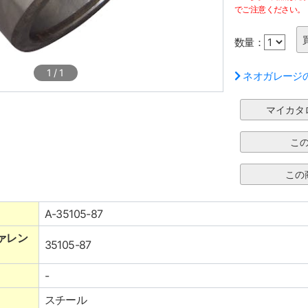
でご注意ください。
数量：
1
/
1
ネオガレージ
A-35105-87
ァレン
35105-87
-
スチール