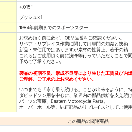
+.015"
ブッシュ×1
1984年前期までのスポーツスター
お求め頂く前に必ず、OEM品番をご確認ください。
リペア・リプレイス作業に関しては専門の知識と技術
新品・未使用ではありますが素材の性質上、若干の錆
これらはご使用頂く前に洗浄等行っていただくことで
予めご了承ください。
製品の初期不良、形成不良等により生じた工賃及び内
ご理解、ご了承の上お求めください。
いつまでも「永く乗り続ける」ことが出来るように、
ダビッドソン用を中心に、業界内の部品供給を支え続
パーツの宝庫、Eastern Motorcycle Parts。
オーバーホール等、純正部品のリプレイスとしてご使
この商品の関連商品