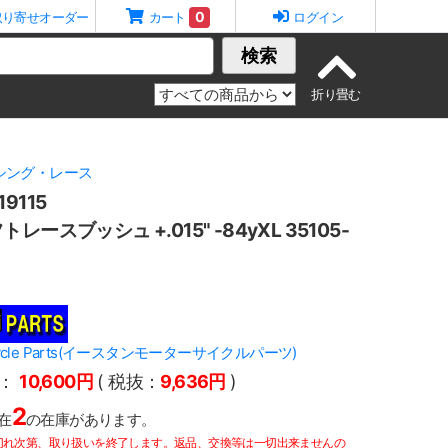
0
取り寄せオーダー
カート
ログイン
検索
シング・レース
9115
ースブッシュ +.015" -84yXL 35105-
orcycle Parts(イースタンモーターサイクルパーツ)
：
10,600円
( 税抜：
9,636円
)
2
在
の在庫があります。
切れ次第、取り扱いを終了します。返品、交換等は一切出来ませんの