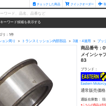
チェックした商品
クイックオーダー
me
キーワード候補を表示する
ゴリ：1件
ション周り
トランスミッション内部部品
3速・4速用
ブッ
商品番号：01
メインシャフトレ
83
ブランド：
Eastern Mot
通常販売価格
通販在庫数：
現
※こちらの商品は売