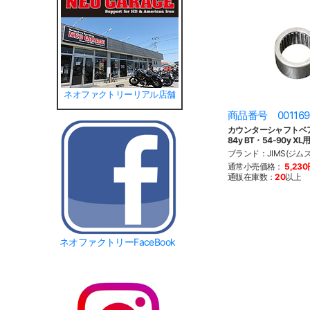
ネオファクトリーリアル店舗
商品番号 001169
カウンターシャフトベア
84y BT・54-90y XL
ブランド：JIMS(ジムズ
通常小売価格：
5,23
通販在庫数：
20
以上
ネオファクトリーFaceBook