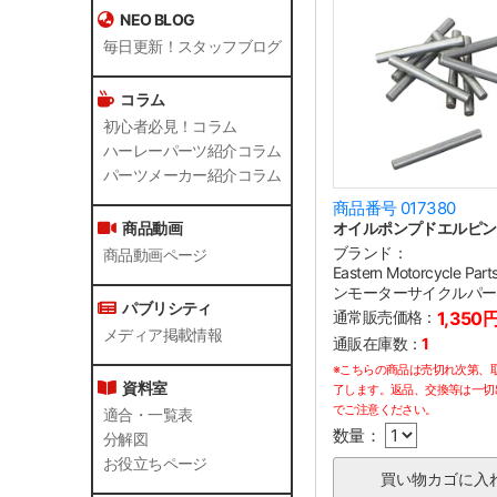
NEO BLOG
毎日更新！スタッフブログ
コラム
初心者必見！コラム
ハーレーパーツ紹介コラム
パーツメーカー紹介コラム
商品番号 017380
オイルポンプドエルピン 
商品動画
ブランド：
商品動画ページ
Eastern Motorcycle P
ンモーターサイクルパー
パブリシティ
通常販売価格：
1,350
メディア掲載情報
通販在庫数：
1
※こちらの商品は売切れ次第、
資料室
了します。返品、交換等は一切
でご注意ください。
適合・一覧表
数量：
分解図
お役立ちページ