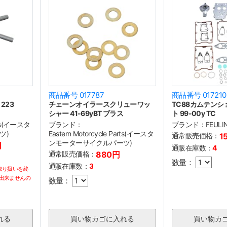
商品番号 017787
商品番号 017210
223
チェーンオイラースクリューワッ
TC88カムテン
シャー 41-69yBT ブラス
ト 99-00y TC
arts(イースタ
ブランド：
ブランド：
FEUL
ツ)
Eastern Motorcycle Parts(イースタ
通常販売価格：
1
ンモーターサイクルパーツ)
円
通販在庫数：
4
通常販売価格：
880円
数量：
通販在庫数：
3
取り扱いを終
出来ませんの
数量：