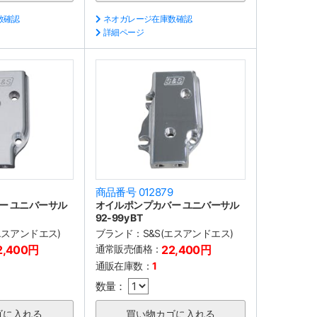
数確認
ネオガレージ在庫数確認
詳細ページ
7
商品番号 012879
ー ユニバーサル
オイルポンプカバー ユニバーサル
92-99y BT
(エスアンドエス)
ブランド：
S&S(エスアンドエス)
2,400円
通常販売価格：
22,400円
通販在庫数：
1
数量：