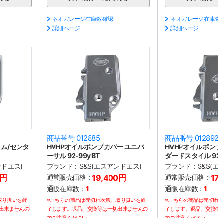
ネオガレージ在庫数確認
ネオガレージ在庫
詳細ページ
詳細ページ
商品番号 012885
商品番号 01289
ム/センタ
HVHPオイルポンプカバー ユニバ
HVHPオイルポン
ーサル 92-99y BT
ダードスタイル 92-
ンドエス)
ブランド：
S&S(エスアンドエス)
ブランド：
S&S
0円
通常販売価格：
19,400円
通常販売価格：
1
通販在庫数：
1
通販在庫数：
1
取り扱いを終
※こちらの商品は売切れ次第、取り扱いを終
※こちらの商品は売切
出来ませんの
了します。返品、交換等は一切出来ませんの
了します。返品、交換
でご注意ください。
でご注意ください。