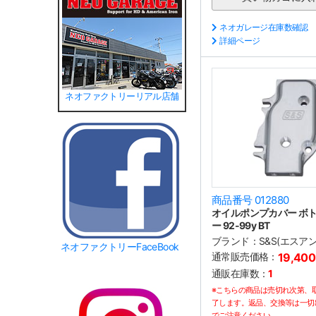
ネオガレージ在庫数確認
詳細ページ
ネオファクトリーリアル店舗
商品番号 012880
オイルポンプカバー ボト
ー 92-99y BT
ブランド：
S&S(エスア
ネオファクトリーFaceBook
通常販売価格：
19,40
通販在庫数：
1
※こちらの商品は売切れ次第、
了します。返品、交換等は一切
でご注意ください。