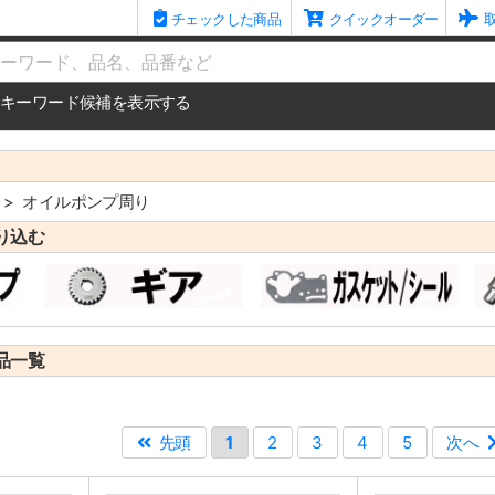
チェックした商品
クイックオーダー
me
キーワード候補を表示する
オイルポンプ周り
り込む
品一覧
先頭
1
2
3
4
5
次へ