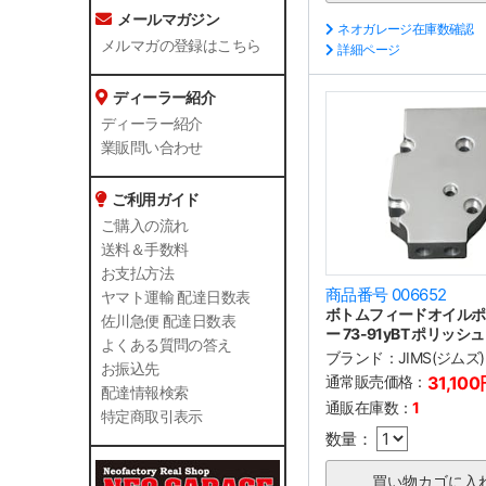
メールマガジン
ネオガレージ在庫数確認
メルマガの登録はこちら
詳細ページ
ディーラー紹介
ディーラー紹介
業販問い合わせ
ご利用ガイド
ご購入の流れ
送料＆手数料
お支払方法
商品番号 006652
ヤマト運輸 配達日数表
ボトムフィードオイルポ
佐川急便 配達日数表
ー 73-91yBT ポリッシュ
よくある質問の答え
ブランド：
JIMS(ジムズ)
お振込先
通常販売価格：
31,10
配達情報検索
通販在庫数：
1
特定商取引表示
数量：