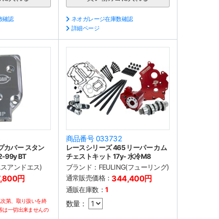
数確認
ネオガレージ在庫数確認
詳細ページ
2
商品番号 033732
プカバー スタン
レースシリーズ 465 リーパー カム
99y BT
チェストキット 17y- 水冷M8
(エスアンドエス)
ブランド：
FEULING(フューリング)
7,800円
通常販売価格：
344,400円
通販在庫数：
1
れ次第、取り扱いを終
数量：
等は一切出来ませんの