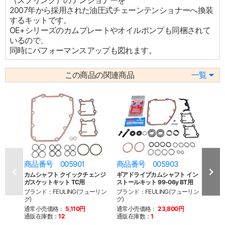
（スプリング）のテンショナーを
2007年から採用された油圧式チェーンテンショナーへ換装
するキットです。
OE+シリーズのカムプレートやオイルポンプも同梱されて
いるので、
同時にパフォーマンスアップも図れます。
この商品の関連商品
一覧
商品番号 005901
商品番号 005903
商品
カムシャフト クイックチェンジ
ギアドライブカムシャフト イン
レー
ガスケットキット TC用
ストールキット 99-06y BT用
99-0
ブランド：FEULING(フューリン
ブランド：FEULING(フューリン
ブラン
グ)
グ)
グ)
通常小売価格：
5,110円
通常小売価格：
23,800円
通常
通販在庫数：
12
通販在庫数：
1
通販