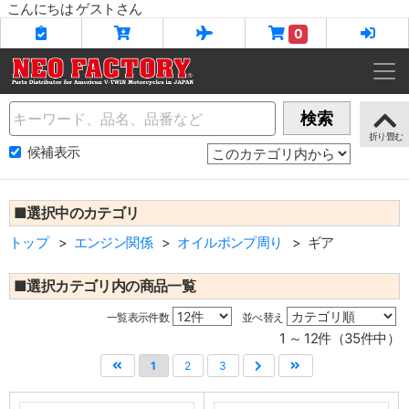
こんにちは ゲストさん
0
Name
検索
候補表示
■選択中のカテゴリ
トップ
エンジン関係
オイルポンプ周り
ギア
■選択カテゴリ内の商品一覧
一覧表示件数
並べ替え
1 ～ 12件（35件中）
1
2
3