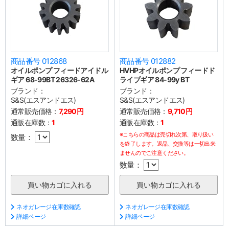
商品番号 012868
商品番号 012882
オイルポンプ フィードアイドル
HVHPオイルポンプ フィードド
ギア 68-99BT 26326-62A
ライブギア 84-99y BT
ブランド：
ブランド：
S&S(エスアンドエス)
S&S(エスアンドエス)
通常販売価格：
7,290円
通常販売価格：
9,710円
通販在庫数：
1
通販在庫数：
1
※こちらの商品は売切れ次第、取り扱い
数量：
を終了します。返品、交換等は一切出来
ませんのでご注意ください。
数量：
ネオガレージ在庫数確認
ネオガレージ在庫数確認
詳細ページ
詳細ページ