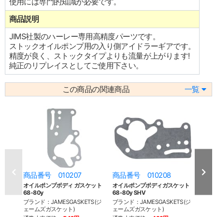
使用には専門的知識が必要です。
商品説明
JIMS社製のハーレー専用高精度パーツです。
ストックオイルポンプ用の入り側アイドラーギアです。
精度が良く、ストックタイプよりも流量が上がります!
純正のリプレイスとしてご使用下さい。
この商品の関連商品
一覧
商品番号 010207
商品番号 010208
商品
オイルポンプボディ ガスケット
オイルポンプボディガスケット
オイ
68-80y
68-80y SHV
Mylar
ブランド：JAMESGASKETS(ジ
ブランド：JAMESGASKETS(ジ
ブラン
ェームズガスケット)
ェームズガスケット)
ェーム