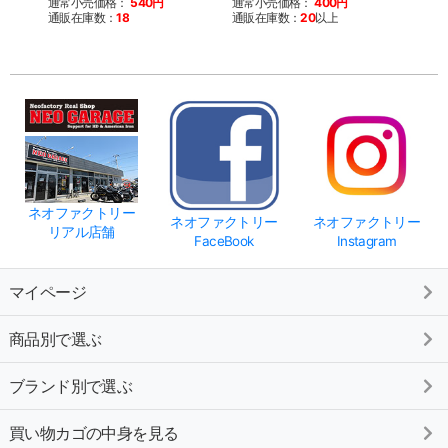
通常小売価格：
540円
通常小売価格：
400円
通常
通販在庫数：
18
通販在庫数：
20
以上
通販
ネオファクトリー
ネオファクトリー
ネオファクトリー
リアル店舗
FaceBook
Instagram
マイページ
商品別で選ぶ
ブランド別で選ぶ
買い物カゴの中身を見る