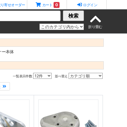
0
取り寄せオーダー
カート
ログイン
検索
ナー本体
一覧表示件数
並べ替え
後