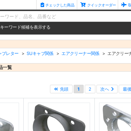
チェックした商品
クイックオーダー
me
キーワード候補を表示する
ャブレター
SUキャブ関係
エアクリーナー関係
エアクリー
品一覧
先頭
1
2
次へ
最