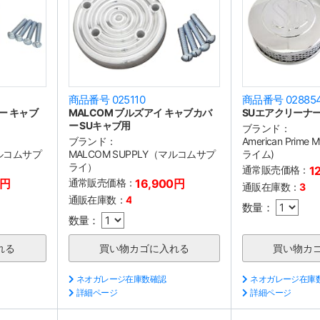
商品番号 025110
商品番号 02885
ー キャブ
MALCOM ブルズアイ キャブカバ
SUエアクリーナ
ー SUキャブ用
ブランド：
ブランド：
American Prim
マルコムサプ
MALCOM SUPPLY（マルコムサプ
ライム)
ライ）
通常販売価格：
1
0円
通常販売価格：
16,900円
通販在庫数：
3
通販在庫数：
4
数量：
数量：
ネオガレージ在庫数確認
ネオガレージ在庫
詳細ページ
詳細ページ