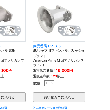
5
商品番号 029586
ンネル 素地
SUキャブ用 ファンネル ポリッシュ
ブランド：
e Mfg(アメリカンプ
American Prime Mfg(アメリカンプ
ライム)
3,100円
通常販売価格：
16,000円
以上
通販在庫数：
20
以上
数量：
数確認
ネオガレージ在庫数確認