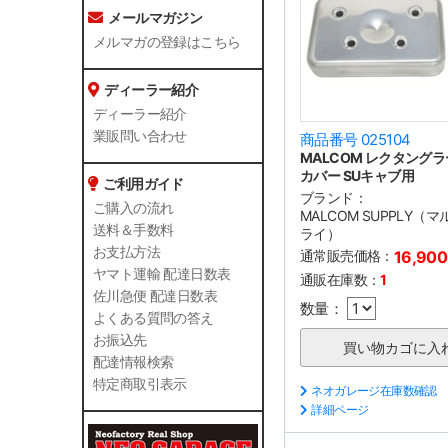
メールマガジン
メルマガの登録はこちら
ディーラー紹介
ディーラー紹介
業販問い合わせ
商品番号 025104
MALCOM レクタングラ
カバー SUキャブ用
ご利用ガイド
ブランド：
ご購入の流れ
MALCOM SUPPLY（
送料＆手数料
ライ）
お支払方法
通常販売価格：
16,90
ヤマト運輸 配達日数表
通販在庫数：
1
佐川急便 配達日数表
数量：
よくある質問の答え
お振込先
配達情報検索
特定商取引表示
ネオガレージ在庫数確認
詳細ページ