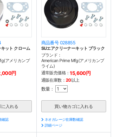
4
商品番号 028855
ーキット クローム
SUエアクリーナーキット ブラック
ブランド：
e Mfg(アメリカンプ
American Prime Mfg(アメリカンプ
ライム)
2,000円
通常販売価格：
15,600円
通販在庫数：
20
以上
数量：
数確認
ネオガレージ在庫数確認
詳細ページ