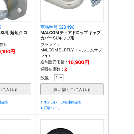
5
商品番号 023496
SU用 超短 クロ
MALCOM ティアドロップ キャブ
カバー SUキャブ用
作所
ブランド：
MALCOM SUPPLY（マルコムサプ
0,100円
ライ）
通常販売価格：
16,900円
通販在庫数：
2
数量：
数確認
ネオガレージ在庫数確認
詳細ページ