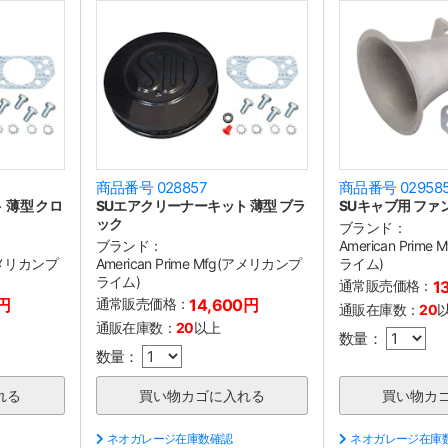
商品番号 028857
商品番号 02958
 薄型 クロ
SUエアクリーナーキット 薄型 ブラ
SUキャブ用 ファ
ック
ブランド：
ブランド：
American Prim
g(アメリカンプ
American Prime Mfg(アメリカンプ
ライム)
ライム)
通常販売価格：
1
0円
通常販売価格：
14,600円
通販在庫数：
20
通販在庫数：
20
以上
数量：
数量：
ネオガレージ在庫数確認
ネオガレージ在庫