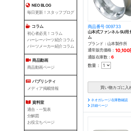
NEO BLOG
毎日更新！スタッフブログ
コラム
商品番号 009733
山本式ファンネル SU用 
初心者必見！コラム
ム
ハーレーパーツ紹介コラム
ブランド：
山本製作所
パーツメーカー紹介コラム
通常販売価格：
10,10
通販在庫数：
6
商品動画
数量：
商品動画ページ
パブリシティ
メディア掲載情報
ネオガレージ在庫数確認
資料室
詳細ページ
適合・一覧表
分解図
お役立ちページ