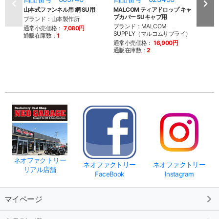
山本式ファンネル用 網 SU用
MALCOM ティアドロップ キャ
MAL
ブカバー SUキャブ用
ブカバ
ブランド：山本製作所
ブランド：MALCOM
ブラン
通常小売価格：
7,080円
SUPPLY（マルコムサプライ）
SUP
通販在庫数：
1
通常小売価格：
16,900円
通常
通販在庫数：
2
通販
ネオファクトリー
ネオファクトリー
ネオファクトリー
リアル店舗
FaceBook
Instagram
マイページ