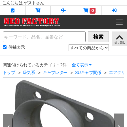
こんにちは ゲストさん
0
Name
検索
候補表示
関連付けられているカテゴリ：2件
全て表示
トップ
吸気系
キャブレター
SUキャブ関係
エアクリ