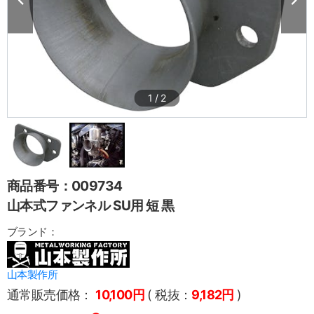
1
/
2
商品番号：009734
山本式ファンネル SU用 短 黒
ブランド：
山本製作所
通常販売価格：
10,100円
( 税抜：
9,182円
)