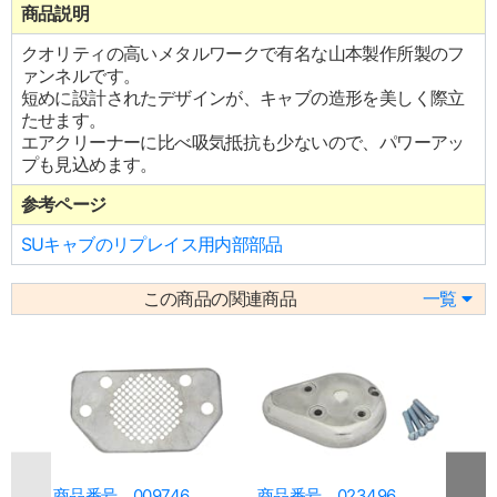
商品説明
クオリティの高いメタルワークで有名な山本製作所製のフ
ァンネルです。
短めに設計されたデザインが、キャブの造形を美しく際立
たせます。
エアクリーナーに比べ吸気抵抗も少ないので、パワーアッ
プも見込めます。
参考ページ
SUキャブのリプレイス用内部部品
この商品の関連商品
一覧
商品番号 009746
商品番号 023496
商品