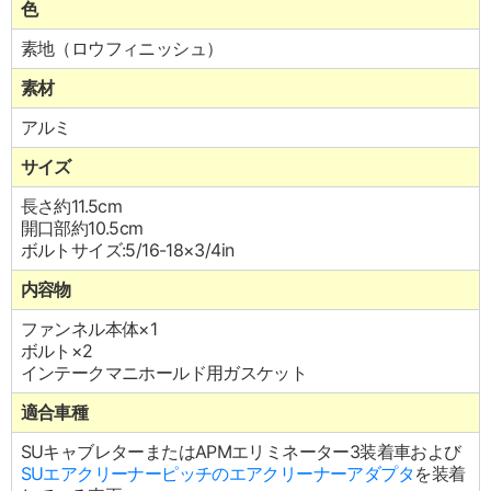
色
素地（ロウフィニッシュ）
素材
アルミ
サイズ
長さ約11.5cm
開口部約10.5cm
ボルトサイズ:5/16-18×3/4in
内容物
ファンネル本体×1
ボルト×2
インテークマニホールド用ガスケット
適合車種
SUキャブレターまたはAPMエリミネーター3装着車および
SUエアクリーナーピッチのエアクリーナーアダプタ
を装着