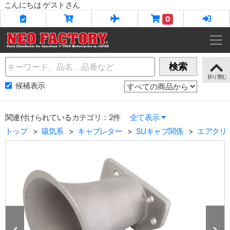
こんにちは ゲストさん
0
Name
検索
候補表示
関連付けられているカテゴリ：2件
全て表示
トップ
吸気系
キャブレター
SUキャブ関係
エアクリ