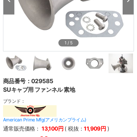
1
/
5
商品番号：029585
SUキャブ用 ファンネル 素地
ブランド：
American Prime Mfg(アメリカンプライム)
通常販売価格：
13,100円
( 税抜：
11,909円
)