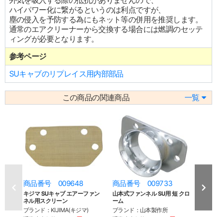
外気を吸入する際の抵抗がありませんので、
ハイパワー化に繋がるというのは利点ですが、
塵の侵入を予防する為にもネット等の併用を推奨します。
通常のエアクリーナーから交換する場合には燃調のセッテ
ィングが必要となります。
参考ページ
SUキャブのリプレイス用内部部品
この商品の関連商品
一覧
商品番号 009648
商品番号 009733
商品
キジマ SUキャブ エアーファン
山本式ファンネル SU用 短 クロ
山本式
ネル用スクリーン
ーム
ブラ
ブランド：KIJIMA(キジマ)
ブランド：山本製作所
通常